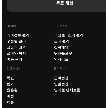
무료 체험
Products
구성원 관리
에이전트 관리
구성원 · 조직 관리
구성원 관리
근태 관리
성장과 성과
전자계약
급여와 복지
워크플로우
비용 관리
인사이트
성장과 성과
급여와 복지
목표
급여정산
평가
연말정산
원온원
임직원 단체보험
미팅
채용