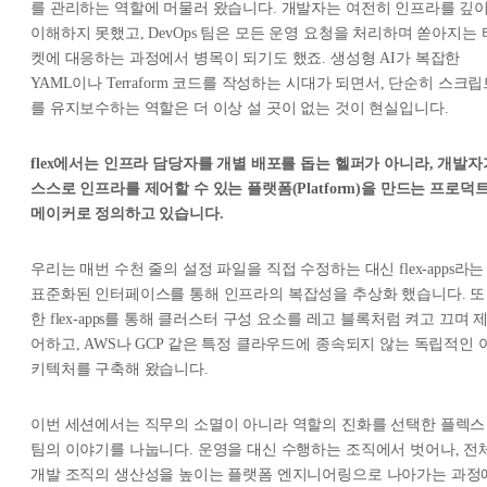
를 관리하는 역할에 머물러 왔습니다. 개발자는 여전히 인프라를 깊
이해하지 못했고, DevOps 팀은 모든 운영 요청을 처리하며 쏟아지는 
켓에 대응하는 과정에서 병목이 되기도 했죠. 생성형 AI가 복잡한
YAML이나 Terraform 코드를 작성하는 시대가 되면서, 단순히 스크
를 유지보수하는 역할은 더 이상 설 곳이 없는 것이 현실입니다.
flex에서는 인프라 담당자를 개별 배포를 돕는 헬퍼가 아니라, 개발자
스스로 인프라를 제어할 수 있는 플랫폼(Platform)을 만드는 프로덕
메이커로 정의하고 있습니다.
우리는 매번 수천 줄의 설정 파일을 직접 수정하는 대신 flex-apps라는
표준화된 인터페이스를 통해 인프라의 복잡성을 추상화 했습니다. 또
한 flex-apps를 통해 클러스터 구성 요소를 레고 블록처럼 켜고 끄며 
어하고, AWS나 GCP 같은 특정 클라우드에 종속되지 않는 독립적인 
키텍처를 구축해 왔습니다.
이번 세션에서는 직무의 소멸이 아니라 역할의 진화를 선택한 플렉스
팀의 이야기를 나눕니다. 운영을 대신 수행하는 조직에서 벗어나, 전
개발 조직의 생산성을 높이는 플랫폼 엔지니어링으로 나아가는 과정