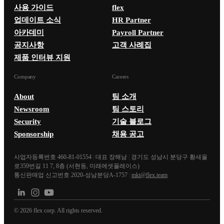
사용 가이드
flex
업데이트 소식
HR Partner
아카데미
Payroll Partner
공지사항
고객 사례집
제품 인터뷰 지원
Company
Careers
About
팀 소개
Newsroom
팀 스토리
Security
기술 블로그
Sponsorship
채용 공고
사업자등록번호 460-81-01554
|
대표 장해남
|
경기도 성남시 분당구 황새울
로359번길 11 7, 8층 (서현동, 미래에셋플레이스)
통신판매업 신고번호 2020-성남분당A-1757
|
mkt@flex.team
©
2026
flex corp. All rights reserved.