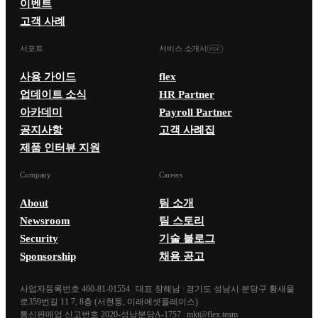
이벤트
고객 사례
서포트
서비스 소개서
사용 가이드
flex
업데이트 소식
HR Partner
아카데미
Payroll Partner
공지사항
고객 사례집
제품 인터뷰 지원
Company
Careers
About
팀 소개
Newsroom
팀 스토리
Security
기술 블로그
Sponsorship
채용 공고
사업자등록번호 460-81-01554
|
대표 장해남
|
경기도 성남시 분당구 황새울
로359번길 11 7, 8층 (서현동, 미래에셋플레이스)
통신판매업 신고번호 2020-성남분당A-1757
|
mkt@flex.team