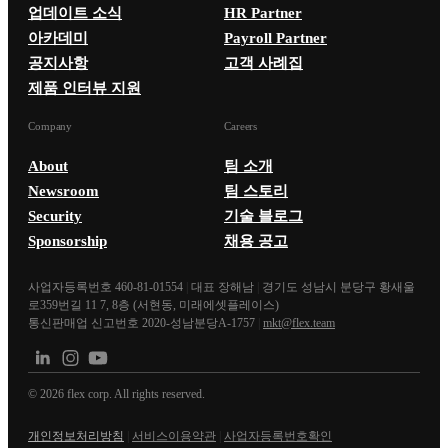
업데이트 소식
HR Partner
아카데미
Payroll Partner
공지사항
고객 사례집
제품 인터뷰 지원
Company
Careers
About
팀 소개
Newsroom
팀 스토리
Security
기술 블로그
Sponsorship
채용 공고
사업자등록번호 460-81-01554
|
대표 장해남
|
경기도 성남시 분당구 황새울
로359번길 11 7, 8층 (서현동, 미래에셋플레이스)
통신판매업 신고번호 2020-성남분당A-1757
|
mkt@flex.team
©
2026
flex corp. All rights reserved.
개인정보처리방침
|
서비스이용약관
|
사업자등록번호확인