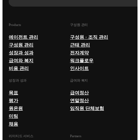
Products
구성원 관리
에이전트 관리
구성원 · 조직 관리
구성원 관리
근태 관리
성장과 성과
전자계약
급여와 복지
워크플로우
비용 관리
인사이트
성장과 성과
급여와 복지
목표
급여정산
평가
연말정산
원온원
임직원 단체보험
미팅
채용
리미티드 서비스
Partners