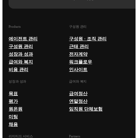
Products
구성원 관리
에이전트 관리
구성원 · 조직 관리
구성원 관리
근태 관리
성장과 성과
전자계약
급여와 복지
워크플로우
비용 관리
인사이트
성장과 성과
급여와 복지
목표
급여정산
평가
연말정산
원온원
임직원 단체보험
미팅
채용
리미티드 서비스
Partners