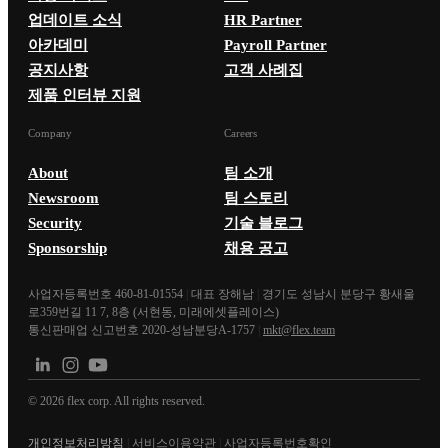
업데이트 소식
HR Partner
아카데미
Payroll Partner
공지사항
고객 사례집
제품 인터뷰 지원
Company
Careers
About
팀 소개
Newsroom
팀 스토리
Security
기술 블로그
Sponsorship
채용 공고
사업자등록번호 460-81-01554
|
대표 장해남
|
경기도 성남시 분당구 황새울
로359번길 11 7, 8층 (서현동, 미래에셋플레이스)
통신판매업 신고번호 2020-성남분당A-1757
|
mkt@flex.team
©
2026
flex corp. All rights reserved.
개인정보처리방침
|
서비스이용약관
|
사업자등록번호확인