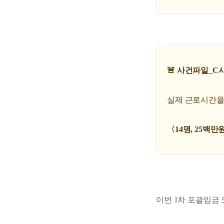
🚨 사건파일_C
실제 근로시간을
〈14명, 25백만
이번 1차 포괄임금