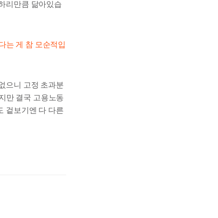
상하리만큼 닮아있습
다는 게 참 모순적입
 없으니 고정 초과분
르지만 결국 고용노동
도 겉보기엔 다 다른