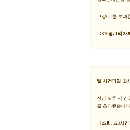
고정OT를 초과
〈310명, 1억 
🚨 사건파일_D
전산 오류 시 
를 초과했습니다
〈25회, 123시