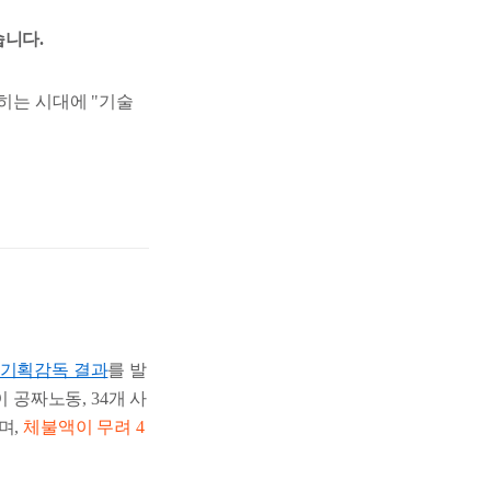
습니다.
찍히는 시대에
"기술
 기획감독 결과
를 발
 공짜노동, 34개 사
며,
체불액이 무려 4