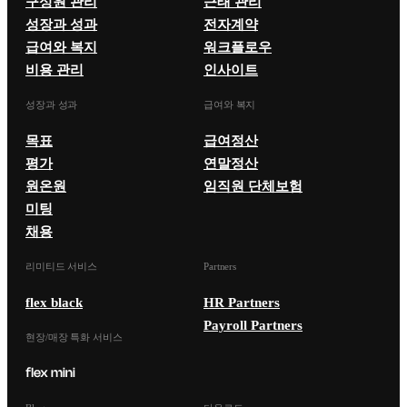
구성원 관리
근태 관리
성장과 성과
전자계약
급여와 복지
워크플로우
비용 관리
인사이트
성장과 성과
급여와 복지
목표
급여정산
평가
연말정산
원온원
임직원 단체보험
미팅
채용
리미티드 서비스
Partners
flex black
HR Partners
Payroll Partners
현장/매장 특화 서비스