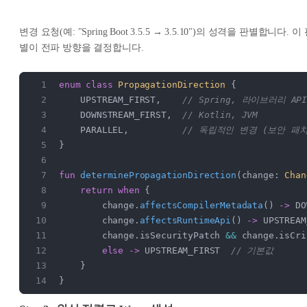
변경 요청(예: "Spring Boot 3.5.5 → 3.5.10")의 성격을 판별합니다. 이
별이 전파 방향을 결정합니다.
enum
 class
 PropagationDirection
 {
    UPSTREAM_FIRST,    
// Spring, 라이브러리 AP
    DOWNSTREAM_FIRST,  
// Kotlin, JVM
    PARALLEL,          
// 독립적인 변경 (보안 패
}
fun
 determinePropagationDirection
(change: 
Chan
    return
 when
 {
        change.
affectsCompilerMetadata
() 
->
 DO
        change.
affectsRuntimeApi
() 
->
 UPSTREAM
        change.isSecurityPatch 
&&
 change.isCri
        else
 ->
 UPSTREAM_FIRST  
// 기본값
    }
}