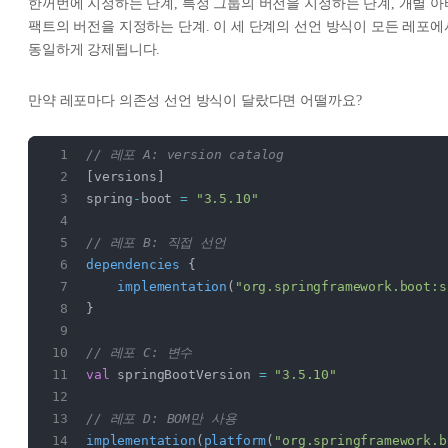
한꺼번에 지정하는 단계, 특정 그룹의 버전을 지정하는 단계, 개별 아
팩트의 버전을 지정하는 단계. 이 세 단계의 선언 방식이 모든 레포에
동일하게 강제됩니다.
만약 레포마다 의존성 선언 방식이 달랐다면 어떨까요?
// 레포 A: version catalog
[versions]
spring
-
boot 
=
 "3.5.10"
// 레포 B: 직접 선언
dependencies
 {
    implementation
(
"org.springframework.boot:s
}
// 레포 C: 변수
val
 springBootVersion 
=
 "3.5.10"
// 레포 D: BOM만 사용
implementation
(
platform
(
"org.springframework.b