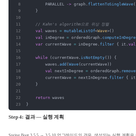
        PARALLEL 
->
 graph.
flattenToSingleWave
(
    }
    // Kahn's algorithm으로 위상 정렬
    val
 waves 
=
 mutableListOf
<
Wave
>()
    val
 inDegree 
=
 orderedGraph.
computeInDegre
    var
 currentWave 
=
 inDegree.
filter
 { it.
val
    while
 (currentWave.
isNotEmpty
()) {
        waves.
add
(
Wave
(currentWave))
        val
 nextInDegree 
=
 orderedGraph.
remove
        currentWave 
=
 nextInDegree.
filter
 { it
    }
    return
 waves
}
Step 4: 결과 — 실행 계획
Spring Boot 3.5.5 → 3.5.10 업그레이드의 경우, 생성되는 실행 계획은