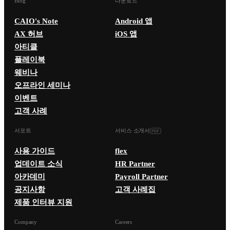
Blog
다운로드
CAIO's Note
Android 앱
AX 허브
iOS 앱
아티클
플레이북
웨비나
오프라인 세미나
이벤트
고객 사례
서포트
서비스 소개서
사용 가이드
flex
업데이트 소식
HR Partner
아카데미
Payroll Partner
공지사항
고객 사례집
제품 인터뷰 지원
Company
Careers