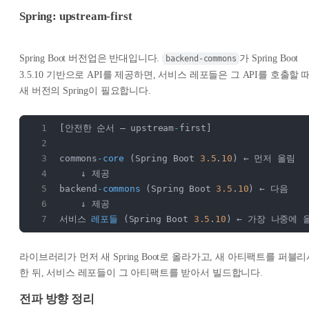
Spring: upstream-first
Spring Boot 버전업은 반대입니다.
가 Spring Boot
backend-commons
3.5.10 기반으로 API를 제공하면, 서비스 레포들은 그 API를 호출할 
새 버전의 Spring이 필요합니다.
[안전한 순서 — upstream
-
first]
commons
-
core
 (Spring Boot 
3.5
.
10
) ← 먼저 올림
    ↓ 제공
backend
-
commons
 (Spring Boot 
3.5
.
10
) ← 다음
    ↓ 제공
서비스 
레포들
 (Spring Boot 
3.5
.
10
) ← 가장 나중에 
라이브러리가 먼저 새 Spring Boot로 올라가고, 새 아티팩트를 퍼블
한 뒤, 서비스 레포들이 그 아티팩트를 받아서 빌드합니다.
전파 방향 정리