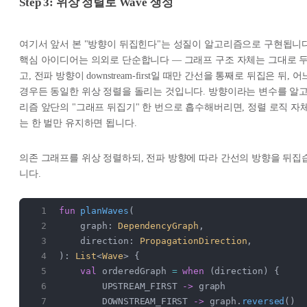
Step 3: 위상 정렬로 Wave 생성
여기서 앞서 본 "방향이 뒤집힌다"는 성질이 알고리즘으로 구현됩니다
핵심 아이디어는 의외로 단순합니다 — 그래프 구조 자체는 그대로 
고, 전파 방향이 downstream-first일 때만 간선을 통째로 뒤집은 뒤, 어
경우든 동일한 위상 정렬을 돌리는 것입니다. 방향이라는 변수를 알
리즘 앞단의 "그래프 뒤집기" 한 번으로 흡수해버리면, 정렬 로직 자
는 한 벌만 유지하면 됩니다.
의존 그래프를 위상 정렬하되, 전파 방향에 따라 간선의 방향을 뒤집
니다.
fun
 planWaves
(
    graph: 
DependencyGraph
,
    direction: 
PropagationDirection
,
): 
List
<
Wave
> {
    val
 orderedGraph 
=
 when
 (direction) {
        UPSTREAM_FIRST 
->
 graph               
        DOWNSTREAM_FIRST 
->
 graph.
reversed
()  