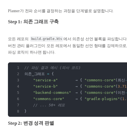
Planner가 전파 순서를 결정하는 과정을 단계별로 설명합니다.
Step 1: 의존 그래프 구축
모든 레포의
에서 의존성 선언 블록을 파싱합니다
build.gradle.kts
버전 관리 플러그인이 모든 레포에서 동일한 선언 형태를 강제하므로
파싱 로직이 하나면 됩니다.
// 파싱 결과 예시 (의사 코드)
의존_그래프 
=
 {
    "service-a"
        → { 
"commons-core"
(최신
    "service-b"
        → { 
"commons-core"
(
3.71
    "backend-commons"
  → { 
"commons-core"
(이전
    "commons-core"
     → { 
"gradle-plugins"
(
1.
    // ... 50+ 레포
}
Step 2: 변경 성격 판별