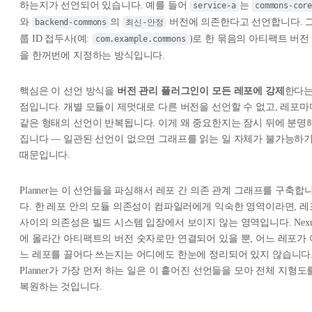
하는지가 선언되어 있습니다. 예를 들어
는
service-a
commons-cor
와
의
버전에 의존한다고 선언합니다. 
backend-commons
최신-안정
룹 ID 접두사(예:
)로 한 묶음의 아티팩트 버전
com.example.commons
을 한꺼번에 지정하는 방식입니다.
핵심은 이 선언 방식을
버전 관리 플러그인이 모든 레포에 강제
한다
점입니다. 개별 모듈이 제멋대로 다른 버전을 선언할 수 없고, 레포마
같은 형태의 선언이 반복됩니다. 이게 왜 중요한지는 잠시 뒤에 분명
집니다 — 일관된 선언이 없으면 그래프를 읽는 일 자체가 불가능하
때문입니다.
Planner는 이 선언들을 파싱해서 레포 간 의존 관계 그래프를 구축합
다. 한 레포 안의 모듈 의존성이 컴파일러에게 익숙한 영역이라면, 레
사이
의 의존성은 빌드 시스템 입장에서 보이지 않는 영역입니다. Nexu
에 올라간 아티팩트의 버전 숫자로만 연결되어 있을 뿐, 어느 레포가 
느 레포를 끌어다 쓰는지는 어디에도 한눈에 정리되어 있지 않습니다
Planner가 가장 먼저 하는 일은 이 흩어진 선언들을 모아
전체 지형도
복원하는 것입니다.