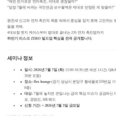
“매번 번거로운 연차촉진, 이대로 괜찮을까?”
“당장 7월에 바뀌는 국민연금 보수월액은 제대로 반영된 게 맞을까?”
원천세 신고와 연차 촉진의 폭풍 속에서 중심을 잡지 못해 고민하는 
들을 위해,
4대보험 엣지 케이스부터 법대로 끝내는 2차 연차 촉진법까지
하반기 리스크 ZERO 빌드업 핵심을 전격 공개합니다.
세미나 정보
일시:
2026년 7월 7일 (화)
15:00-16:30 (본 세션 1시간, Q&
30분 포함)
장소:
flex lounge
(경기 성남시 분당구 황새울로359번길 11
8층)
대상:
7월에 놓치면 큰일나는 급여 핵심 이슈가 궁금하신 
표, 경영진, HR 헤드
신청 기간:
~ 2026년 7월 3일 금요일