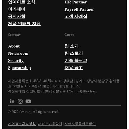
업데이트 소식
HR Partner
아카데미
Payroll Partner
공지사항
고객 사례집
제품 인터뷰 지원
Company
Careers
About
팀 소개
Newsroom
팀 스토리
Security
기술 블로그
Sponsorship
채용 공고
사업자등록번호 460-81-01554
|
대표 장해남
|
경기도 성남시 분당구 황새울
로359번길 11 7, 8층 (서현동, 미래에셋플레이스)
통신판매업 신고번호 2020-성남분당A-1757
|
mkt@flex.team
©
2026
flex corp. All rights reserved.
개인정보처리방침
|
서비스이용약관
|
사업자등록번호확인