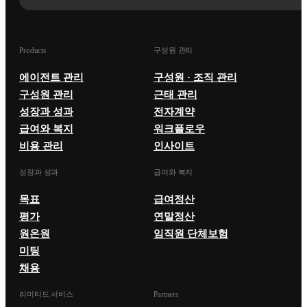
Products
구성원 관리
에이전트 관리
구성원 · 조직 관리
구성원 관리
근태 관리
성장과 성과
전자계약
급여와 복지
워크플로우
비용 관리
인사이트
성장과 성과
급여와 복지
목표
급여정산
평가
연말정산
원온원
임직원 단체보험
미팅
채용
리미티드 서비스
Partners