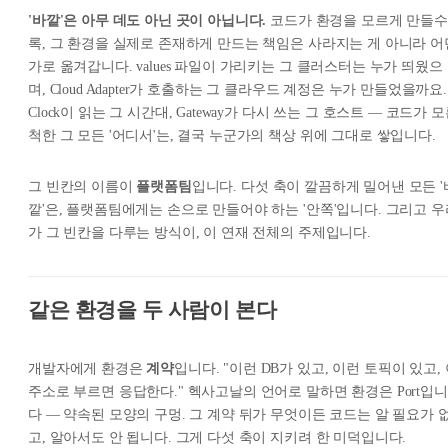
'바깥'은 아무 데도 아닌 곳이 아닙니다.
코드가 환경을 모르게 만들수
록, 그 환경을
실제로 존재하게 만드는
책임은 사라지는 게 아니라 어
가로 옮겨갑니다. values 파일이 가리키는 그 클러스터는 누가 띄웠으
며, Cloud Adapter가 호출하는 그 클라우드 계정은 누가 만들었을까요.
Clock이 읽는 그 시간대, Gateway가 다시 쓰는 그 호스트 — 코드가 
척한 그 모든 '어디서'는, 결국 누군가의 책상 위에 그대로 쌓입니다.
그 빈칸의 이름이
플랫폼팀
입니다. 다섯 축이 깔끔하게 밀어낸 모든 '
깥'은, 플랫폼팀에게는 손으로 만들어야 하는 '안쪽'입니다. 그리고 우
가 그 빈칸을 다루는 방식이, 이 연재 전체의 주제입니다.
같은 환경을 두 사람이 본다
개발자에게 환경은
계약
입니다. "이런 DB가 있고, 이런 토픽이 있고,
주소로 부르면 응답한다." 헥사고날의 언어로 말하면 환경은
Port
입니
다 — 약속된 모양의 구멍. 그 계약 뒤가 무엇이든 코드는 알 필요가 
고, 알아서도 안 됩니다. 그게 다섯 축이 지키려 한 미덕입니다.