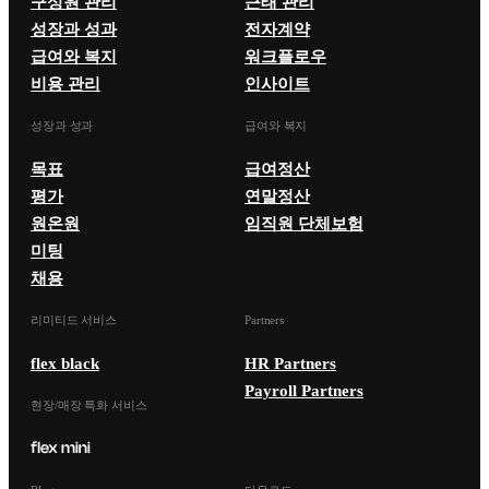
구성원 관리
근태 관리
성장과 성과
전자계약
급여와 복지
워크플로우
비용 관리
인사이트
성장과 성과
급여와 복지
목표
급여정산
평가
연말정산
원온원
임직원 단체보험
미팅
채용
리미티드 서비스
Partners
flex black
HR Partners
Payroll Partners
현장/매장 특화 서비스