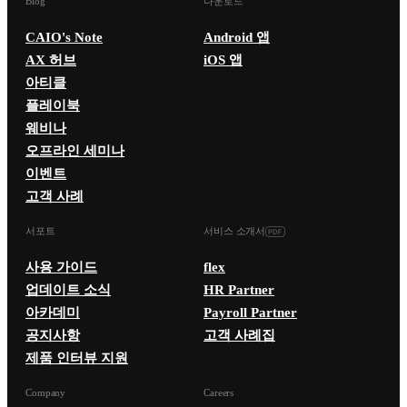
Blog
다운로드
CAIO's Note
Android 앱
AX 허브
iOS 앱
아티클
플레이북
웨비나
오프라인 세미나
이벤트
고객 사례
서포트
서비스 소개서
사용 가이드
flex
업데이트 소식
HR Partner
아카데미
Payroll Partner
공지사항
고객 사례집
제품 인터뷰 지원
Company
Careers