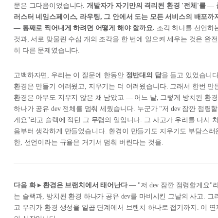
문은 그다음이었습니다.
개발자가 자기만의 격리된 환경 '전체'를 — 
러스터 네임스페이스, 라우팅, 그 안에서 도는 모든 서비스의 배포까
— 통째로 찍어내게 하려면 어떻게 해야 할까요.
조각 하나를 선언하
것과, 서로 맞물린 수십 개의 조각을 한 번에 일으켜 세우는 것은 완전
히 다른 문제였습니다.
고백하자면, 우리는 이 질문에 한동안
정반대의 답
을 들고 있었습니다
환경은 만들기 어려웠고, 지우기는 더 어려웠습니다. 그래서 한번 만
환경은 아무도 지우지 않은 채 남았고 — 어느 날, 그렇게 방치된 환경
하나가 공유 dev 전체를 멈춰 세웠습니다. 누군가 "저 dev 잠깐 점령할
게요"라고 슬랙에 적던 그 무렵의 일입니다. 그 사고가 우리를 다시 
음부터 생각하게 만들었습니다. 환경이 만들기도 지우기도 부담스러
한, 선언이라는 규율은 거기서 멈춰 버린다는 것을.
다음 화 ▸
환경은 브랜치에서 태어난다 —
"저 dev 잠깐 점령할게요"
는 슬랙과, 방치된 환경 하나가 공유 dev를 마비시킨 그날의 사고. 그
고 우리가 환경 생성을 일곱 단계에서 브랜치 하나로 접기까지. 이 연