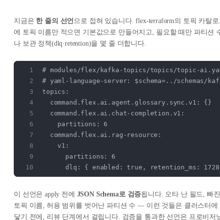
지금은
한 줄의 선언
으로 접혀 있습니다. flex-terraform의 토픽 카탈
에 토픽 이름만 적으면 기본값으로 만들어지고, 필요할 때만 파티션 
나 보관 정책(dlq·retention)을 몇 줄 더합니다.
# modules/flex/kafka-topics/topics/topic-ai.ya
# yaml-language-server: $schema=../schemas/kaf
topics:
  command.flex.ai.agent.glossary.sync.v1: {
  command.flex.ai.chat-completion.v1:
    partitions: 6
  command.flex.ai.rag-resource:             
    v1:
      partitions: 6
      dlq: { enabled: true, retention_ms: 1728
이 선언은 apply 전에
JSON Schema로 검증
됩니다. 오타 난 필드, 빠
토픽 이름, 허용 범위를 벗어난 파티션 수 — 이런 것들은 클러스터에
닿기 전에,
리뷰 단계
에서 걸립니다. 검증을 통과한 선언은 프로비저