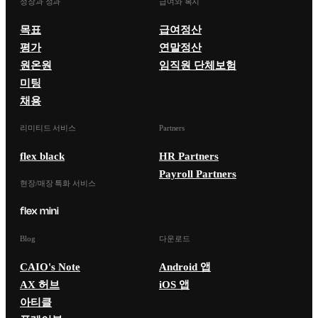
성장과 성과
급여와 복지
목표
급여정산
평가
연말정산
원온원
임직원 단체보험
미팅
채용
리미티드 서비스
Partners
flex black
HR Partners
Payroll Partners
현장/매장 특화 서비스
Blog
다운로드
CAIO's Note
Android 앱
AX 허브
iOS 앱
아티클