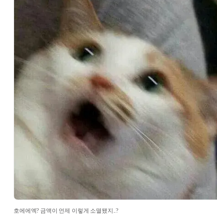
호에에엑? 금액이 언제 이렇게 소멸됐지..?