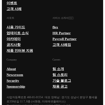
이벤트
고객 사례
서포트
서비스 소개서
사용 가이드
flex
업데이트 소식
HR Partner
아카데미
Payroll Partner
공지사항
고객 사례집
제품 인터뷰 지원
Company
Careers
About
팀 소개
Newsroom
팀 스토리
Security
기술 블로그
Sponsorship
채용 공고
사업자등록번호 460-81-01554
|
대표 장해남
|
경기도 성남시 분당구 황새울
로359번길 11 7, 8층 (서현동, 미래에셋플레이스)