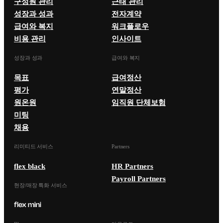
구성원 관리
근태 관리
성장과 성과
전자계약
급여와 복지
워크플로우
비용 관리
인사이트
성장과 성과
급여와 복지
목표
급여정산
평가
연말정산
원온원
임직원 단체보험
미팅
채용
리미티드 서비스
Partners
flex black
HR Partners
Payroll Partners
현장/매장 특화 서비스