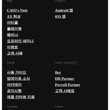
Blog
다운로드
CAIO's Note
Android 앱
AX 허브
iOS 앱
아티클
플레이북
웨비나
오프라인 세미나
이벤트
고객 사례
서포트
서비스 소개서
사용 가이드
flex
업데이트 소식
HR Partner
아카데미
Payroll Partner
공지사항
고객 사례집
제품 인터뷰 지원
Company
Careers