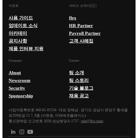
서포트
서비스 소개서
사용 가이드
flex
업데이트 소식
HR Partner
아카데미
Payroll Partner
공지사항
고객 사례집
제품 인터뷰 지원
Company
Careers
About
팀 소개
Newsroom
팀 스토리
Security
기술 블로그
Sponsorship
채용 공고
사업자등록번호 460-81-01554
|
대표 장해남
|
경기도 성남시 분당구 황새울
로359번길 11 7, 8층 (서현동, 미래에셋플레이스)
통신판매업 신고번호 2020-성남분당A-1757
|
mkt@flex.team