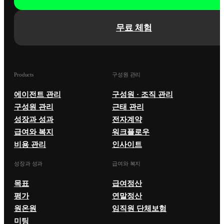
무료 체험
Products
구성원 관리
에이전트 관리
구성원 · 조직 관리
구성원 관리
근태 관리
성장과 성과
전자계약
급여와 복지
워크플로우
비용 관리
인사이트
성장과 성과
급여와 복지
목표
급여정산
평가
연말정산
원온원
임직원 단체보험
미팅