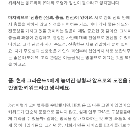
위해서는 동료와의 유대와 모험가 정신이 필수라고 생각합니다.
마지막으로 '신충헌'(신뢰, 충돌, 헌신)이 있어요.
서로 간의 신뢰 안에
서 충돌을 피하지 않고 의견을 피력하는 거죠. 이때 각자 좋은 의도와
전문성을 가지고 있을 것이라는 믿음이 제일 중요한 것 같아요. 그래
충돌의 과정이 건강하고, 결정된 사안에 대해 진심으로 헌신할 수 있
니까요. 고객 관점과 자기 주도성, 신충헌은 서로 긴밀하게 얽혀 있어
요. 자기 주도성과 신충헌은 개인의 과업부터 협업까지 서로 보완해
는 좋은 태도예요. 고객 관점은 이들을 맞는 방향으로 이끄는 깃발 역
을 하고요.
플: 현재 그라운드X에게 놓여진 상황과 앞으로의 도전을 
반영한 키워드라고 생각돼요.
Joy: 이렇게 코어밸류를 수립했지만, HR팀은 또 다른 고민이 있었어요
키워드가 단순히 문장으로 끝나지 않고, 실제 업무 DNA로 구성원들
게 기억될 수 있을까? 일하는 방식을 잘 내재화하는 것 또한 HR팀의 
제 중 하나였거든요. 그러던 중, 저희가 만든 서비스를 HR과 콜라보 