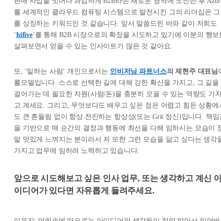
판매 사업을 벗어나 과감하게 B2B라는 새로운 영역에 도전한 후 Azur
를 세계적인 클라우드 컴퓨팅 시스템으로 발전시킨 그의 리더십은 그
를 상징하는 키워드인 것 같습니다. 앞서 말씀드린 바와 같이 저희도
‘
hifive
’를 통해 B2B 시장으로의 확장을 시도하고 있기에 이분의 행보
살펴보면서 얻을 수 있는 인사이트가 많은 것 같아요.
또, ‘일하는 사람’ 개인으로서는
인비저닝 파트너스
의 제현주 대표님
롤모델입니다. 스스로 선택한 길에 대해 강한 확신을 가지고, 그 길을
걸어가는 데 필요한 자원(사람/돈)을 충분히 모을 수 있는 역량도 가
고 계세요. 그리고, 무엇보다도 배우고 싶은 점은 어렵고 힘든 상황에
도 큰 흔들림 없이 항상 전진하는 항상성(또는 Grit 정신)입니다. 책
을 기반으로 매 순간의 결정과 행동에 최선을 다해 임하시는 모습이 
말 멋있게 느껴지는 분이라서 저 또한 그런 모습을 닮고 싶다는 생각
가지고 업무에 임하려 노력하고 있습니다.
앞으로 시도해보고 싶은 인사 업무, 또는 생각하고 계신 
이디어가 있다면 자유롭게 들려주세요.
이은지: 머릿속에 떠오르는 아이디어와 생각들이 정말 많아서 잊어버