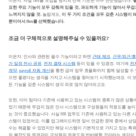
이은지: 사실 flex를 도입할 당시의 선택 기준은 아주 단순했습니다.
요한 주요 기능이 모두 갖춰져 있을 것, 과도하게 기능이 많아서 무겁
느껴지지 않을 것.
놀랍게도,
이 두 가지 조건을 모두 갖춘 시스템이 fl
뿐이어서 flex를 선택했습니다.
조금 더 구체적으로 설명해주실 수 있을까요?
이은지: 인사와 관련된 필수 기능이라고 하면
근태 체크
,
근무/외근/휴
가 일정 전사 공유
,
전자 결재 시스템
등이 있을 수 있겠죠. 여기에
전
계약
,
payroll 자동 계산
을 통한 급여 업무 효율화까지 함께 달성할 수
으면 좋겠다는 생각을 가지고 시스템을 찾아보기 시작했는데요. 이 
든 기능을 갖춘 시스템이 생각 외로 많지 않더라고요.
또한, 이미 팀마다 기존에 사용하고 있는 시스템의 종류가 많은 상황
었기 때문에 무겁지 않은 인사 시스템으로 구성원들의 적응도를 높이
는 것이 중요했습니다. 사실 HR 업무도 기존에 사용하고 있는 다른 
스템이 있었어요. 이를 업그레이드하면 앞서 언급한 문제 중에서 상
수는 해결할 수 있었지만 해당 시스템이 기본적으로 가지고 있는 특
의 복잡도와 무게감이 구성원의 적응도와 반비례할 것이라는 생각이