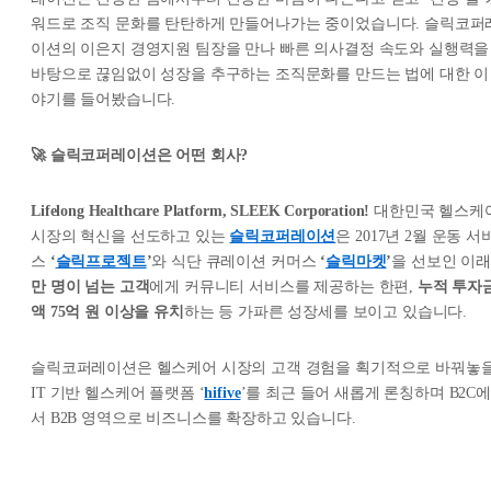
워드로 조직 문화를 탄탄하게 만들어나가는 중이었습니다. 슬릭코퍼
이션의 이은지 경영지원 팀장을 만나 빠른 의사결정 속도와 실행력을
바탕으로 끊임없이 성장을 추구하는 조직문화를 만드는 법에 대한 이
야기를 들어봤습니다.
🚀 슬릭코퍼레이션은 어떤 회사?
Lifelong Healthcare Platform, SLEEK Corporation!
대한민국 헬스케
시장의 혁신을 선도하고 있는
슬릭코퍼레이션
은 2017년 2월 운동 서
스
‘
슬릭프로젝트
’
와 식단 큐레이션 커머스
‘
슬릭마켓
’
을 선보인 이
만 명이 넘는 고객
에게 커뮤니티 서비스를 제공하는 한편,
누적 투자
액 75억 원 이상을 유치
하는 등 가파른 성장세를 보이고 있습니다.
슬릭코퍼레이션은 헬스케어 시장의 고객 경험을 획기적으로 바꿔놓
IT 기반 헬스케어 플랫폼 ‘
hifive
’를 최근 들어 새롭게 론칭하며 B2C에
서 B2B 영역으로 비즈니스를 확장하고 있습니다.