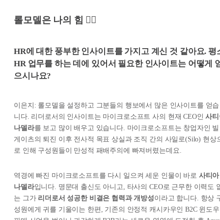
롤모델은 나의 힘 🧞‍♂️
HR에 대한 풍부한 인사이트를 가지고 계신 것 같아요. 평
HR 업무를 하는 데에 있어서 필요한 인사이트는 어떻게 
으시나요?
이은지: 롤모델을 설정하고 그분들의 행보에서 많은 인사이트를 얻습
니다. 리더로서의 인사이트는 마이크로소프트 사의 현재 CEO인
사티
나델라
를 보고 많이 배우고 있습니다. 마이크로소프트는 창업자인 빌
게이츠의 퇴진 이후 전사적 목표 상실과 조직 간의 사일로(Silo) 현상
로 인해 구성원들이 만성적 패배주의에 빠져버렸는데요.
역경에 빠진 마이크로소프트를 다시 일으켜 세운 인물이 바로
사티아
나델라
입니다. 명문대 출신도 아니고, 타사의 CEO로 근무한 이력도 
는 그가
리더로서 성공한 비결은 협력과 개방성
이라고 합니다. 항상 
성원에게 귀를 기울이는 한편, 기존의 안정적 캐시카우인 B2C 윈도우