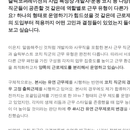
슬릭코퍼레이션의 사업 특성상 개발자∙운동 코치 등 다양
직군들이 공존할 것 같은데 역할별로 근무 유형이 다른가
요? 하나의 형태로 운영하기가 힘드셨을 것 같은데 근로
의 도입부터 적용까지 어떤 고민과 결정들이 있었는지 들
보고 싶습니다.
이은지: 말씀해주신 것처럼 개발자와 사무직을 포함한 본사 근무 직
과 슬릭부스트 코치 직군의 근무 유형은 완전히 다릅니다. 따라서 서
다른 근무 패턴을 가진 구성원 각자의 업무 집중도를 높이고 근무 환
을 최적화하고자
양쪽의 근로제도를 분리해서 운영하고 있습니다.
구체적으로는,
본사는 유연 근무제
를 시행하는 반면에
코치 직군의 
우 고정 출퇴근제
를 시행하고 있어요. 본사의 경우에도 제가 합류하
전까지는 포괄임금제를 기반으로 한 10 to 7 형태의 근무 제도를 운영
고 있었지만, 각자의 생체 리듬과 근무 스타일을 존중했을 때 업무 능
이 더 높아질 것이라는 판단 하에
주 40시간 유연 근무제로의 변경
을 
진했습니다.