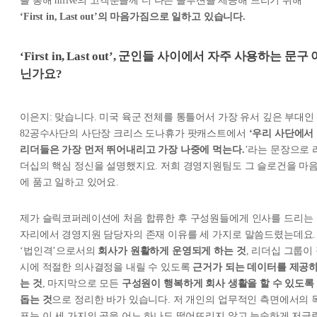
를 통해 hifive의 고객분들께 더 나은 솔루션을 제공해 드리기 위해
‘First in, Last out’의 마음가짐으로 일하고 있습니다.
‘First in, Last out’, 군인들 사이에서 자주 사용하는 문구 
닌가요?
이은지: 맞습니다. 미국 육군 전체를 통틀어서 가장 유서 깊은 부대인
82공수사단의 사단장 크리스 도나휴가 팟캐스트에서
‘우리 사단에서
리더들은 가장 먼저 뛰어내리고 가장 나중에 먹는다.
’라는 문장으로 
더십의 핵심 정신을 설명했지요. 저희 경영지원팀도 그 슬로건을 마
에 품고 일하고 있어요.
제가 슬릭코퍼레이션에 처음 합류한 후 구성원들에게 인사를 드리는
자리에서 경영지원 담당자의 존재 이유를 세 가지로 말씀드렸는데요.
‘법인격’으로서의
회사가 원활하게 운영되게 하는 것
, 리더십 그룹이
시에 적절한 의사결정을 내릴 수 있도록
근거가 되는 데이터를 제공
는 것
, 마지막으로 모든
구성원이 행복하게 회사 생활을 할 수 있도록
돕는 것
으로 정리한 바가 있습니다. 저 개인의 업무적인 측면에서의 
표는 이 세 가지의 공을 어느 하나도 떨어뜨리지 않고 능숙하게 저글