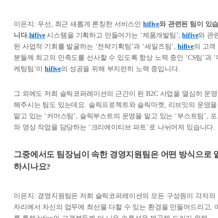
이은지: 우선, 최근 새롭게 론칭한 서비스인
hifive
와 관련된 팀이 있
니다.
hifive
시스템을 기획하고 만들어가는 ‘제품개발팀’,
hifive
와 관
된 사업적 기회를 발굴하는 ‘전략기획팀’과 ‘세일즈팀’,
hifive
의 고객
분들께 최고의 만족도를 선사할 수 있도록 항상 노력 중인 ‘CS팀’과 ‘
케팅팀’이
hifive
의 성공을 위해 부지런히 노력 중입니다.
그 외에도 저희 슬릭코퍼레이션의 근간이 된 B2C 사업을 열심히 운영
해주시는 팀도 있는데요. 슬릭프로젝트와 슬릭마켓, 리브잇의 운영을
맡고 있는 ‘커머스팀’, 슬릭부스트의 운영을 맡고 있는 ‘부스트팀’, 
와 영상 작업을 담당하는 ‘크리에이티브 파트’로 나뉘어져 있습니다.
그중에서도 팀장님이 속한 경영지원팀은 어떤 방식으로 
하시나요?
이은지: 경영지원팀은 저희 슬릭코퍼레이션의 모든 구성원이 각자의
자리에서 자신의 업무에 최선을 다할 수 있는 환경을 만들어드리고, 