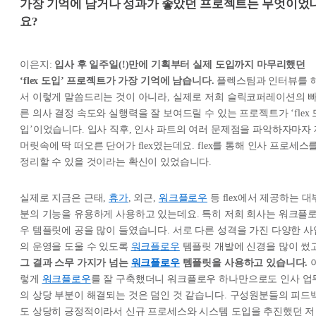
가장 기억에 남거나 성과가 좋았던 프로젝트는 무엇이었
요?
이은지:
입사 후 일주일(!)만에 기획부터 실제 도입까지 마무리했던
‘flex 도입’ 프로젝트가 가장 기억에 남습니다.
플렉스팀과 인터뷰를 
서 이렇게 말씀드리는 것이 아니라, 실제로 저희 슬릭코퍼레이션의 
른 의사 결정 속도와 실행력을 잘 보여드릴 수 있는 프로젝트가 ‘flex 
입’이었습니다. 입사 직후, 인사 파트의 여러 문제점을 파악하자마자 
머릿속에 딱 떠오른 단어가 flex였는데요. flex를 통해 인사 프로세스
정리할 수 있을 것이라는 확신이 있었습니다.
실제로 지금은 근태,
휴가
, 외근,
워크플로우
등 flex에서 제공하는 대
분의 기능을 유용하게 사용하고 있는데요. 특히 저희 회사는 워크플
우 템플릿에 공을 많이 들였습니다. 서로 다른 성격을 가진 다양한 사
의 운영을 도울 수 있도록
워크플로우
템플릿 개발에 신경을 많이 썼고
그 결과 스무 가지가 넘는
워크플로우
템플릿을 사용하고 있습니다.
렇게
워크플로우
를 잘 구축했더니 워크플로우 하나만으로도 인사 업
의 상당 부분이 해결되는 것은 덤인 것 같습니다. 구성원분들의 피드
도 상당히 긍정적이라서 신규 프로세스와 시스템 도입을 추진했던 저