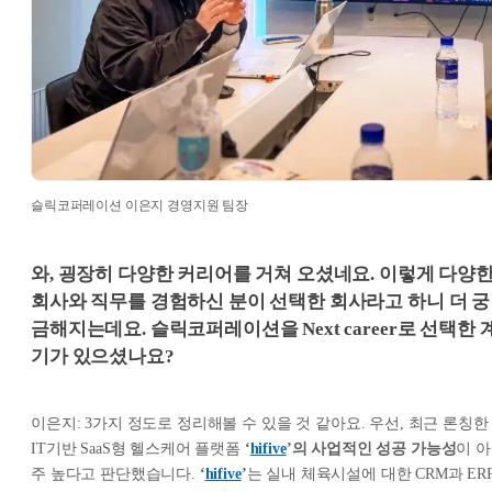
슬릭코퍼레이션 이은지 경영지원 팀장
와, 굉장히 다양한 커리어를 거쳐 오셨네요. 이렇게 다양
회사와 직무를 경험하신 분이 선택한 회사라고 하니 더 궁
금해지는데요. 슬릭코퍼레이션을 Next career로 선택한 
기가 있으셨나요?
이은지: 3가지 정도로 정리해볼 수 있을 것 같아요. 우선, 최근 론칭한
IT기반 SaaS형 헬스케어 플랫폼
‘
hifive
’의 사업적인 성공 가능성
이 아
주 높다고 판단했습니다.
‘
hifive
’
는 실내 체육시설에 대한 CRM과 ER