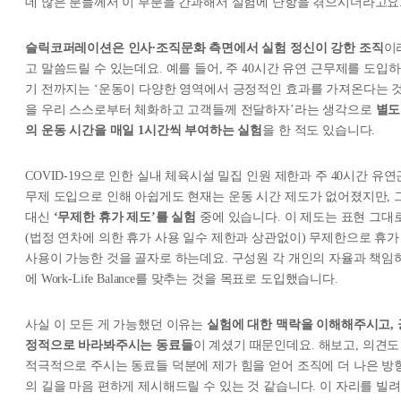
데 많은 분들께서 이 부분을 간과해서 실험에 난항을 겪으시더라고요
슬릭코퍼레이션은 인사∙조직문화 측면에서 실험 정신이 강한 조직
이
고 말씀드릴 수 있는데요. 예를 들어, 주 40시간 유연 근무제를 도입하
기 전까지는 ‘운동이 다양한 영역에서 긍정적인 효과를 가져온다는 
을 우리 스스로부터 체화하고 고객들께 전달하자’라는 생각으로
별도
의 운동 시간을 매일 1시간씩 부여하는 실험
을 한 적도 있습니다.
COVID-19으로 인한 실내 체육시설 밀집 인원 제한과 주 40시간 유연
무제 도입으로 인해 아쉽게도 현재는 운동 시간 제도가 없어졌지만, 
대신
‘무제한 휴가 제도’를 실험
중에 있습니다. 이 제도는 표현 그대
(법정 연차에 의한 휴가 사용 일수 제한과 상관없이) 무제한으로 휴가
사용이 가능한 것을 골자로 하는데요. 구성원 각 개인의 자율과 책임
에 Work-Life Balance를 맞추는 것을 목표로 도입했습니다.
사실 이 모든 게 가능했던 이유는
실험에 대한 맥락을 이해해주시고, 
정적으로 바라봐주시는 동료들
이 계셨기 때문인데요. 해보고, 의견도
적극적으로 주시는 동료들 덕분에 제가 힘을 얻어 조직에 더 나은 방
의 길을 마음 편하게 제시해드릴 수 있는 것 같습니다. 이 자리를 빌려