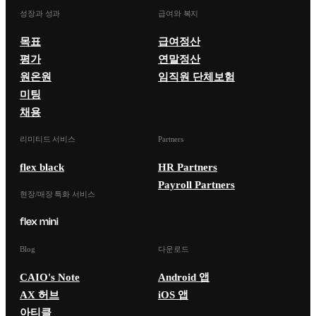
성장과 성과
급여와 복지
목표
급여정산
평가
연말정산
원온원
임직원 단체보험
미팅
채용
리미티드 서비스
Partners
flex black
HR Partners
Payroll Partners
현장/매장 특화 서비스
Blog
다운로드
CAIO's Note
Android 앱
AX 허브
iOS 앱
아티클