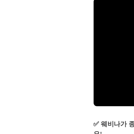
✅
웨비나가 종
요!