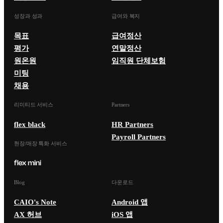
성장과 성과
급여와 복지
목표
급여정산
평가
연말정산
원온원
임직원 단체보험
미팅
채용
리미티드 서비스
Partners
flex black
HR Partners
Payroll Partners
현장/매장 특화 서비스
Blog
다운로드
CAIO's Note
Android 앱
AX 허브
iOS 앱