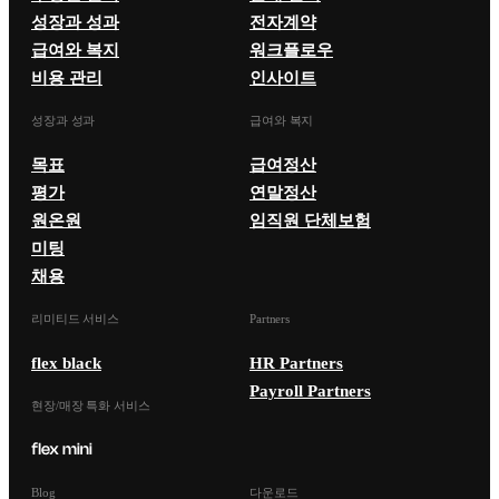
성장과 성과
전자계약
급여와 복지
워크플로우
비용 관리
인사이트
성장과 성과
급여와 복지
목표
급여정산
평가
연말정산
원온원
임직원 단체보험
미팅
채용
리미티드 서비스
Partners
flex black
HR Partners
Payroll Partners
현장/매장 특화 서비스
Blog
다운로드