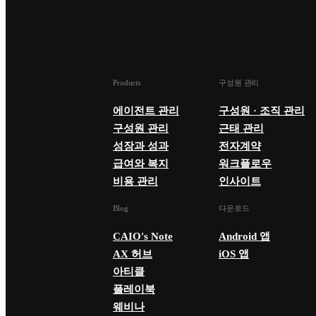
Products
구성원 관리
에이전트 관리
구성원 · 조직 관리
구성원 관리
근태 관리
성장과 성과
전자계약
급여와 복지
워크플로우
비용 관리
인사이트
Blog
다운로드
CAIO's Note
Android 앱
AX 허브
iOS 앱
아티클
플레이북
웨비나