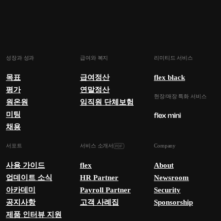
성장과 성과
급여와 복지
리미티드 서비스
목표
급여정산
flex black
평가
연말정산
현장/매장 특화 서비스
원온원
임직원 단체보험
미팅
채용
서포트
서비스 소개서
Company
사용 가이드
flex
About
업데이트 소식
HR Partner
Newsroom
아카데미
Payroll Partner
Security
공지사항
고객 사례집
Sponsorship
제품 인터뷰 지원