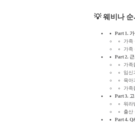
💡 웨비나 
Part 1.
가족
가족
Part 2.
가족
임신
육아
가족
Part 3
워라
출산 
Part 4.