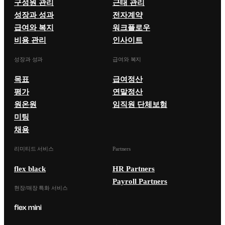
구성원 관리
근태 관리
성장과 성과
전자계약
급여와 복지
워크플로우
비용 관리
인사이트
성장과 성과
급여와 복지
목표
급여정산
평가
연말정산
원온원
임직원 단체보험
미팅
채용
리미티드 서비스
Partners
flex black
HR Partners
Payroll Partners
현장/매장 특화 서비스