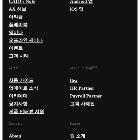
CAIO's Note
Android 앱
AX 허브
iOS 앱
아티클
플레이북
웨비나
오프라인 세미나
이벤트
고객 사례
서포트
서비스 소개서
사용 가이드
flex
업데이트 소식
HR Partner
아카데미
Payroll Partner
공지사항
고객 사례집
제품 인터뷰 지원
Company
Careers
About
팀 소개