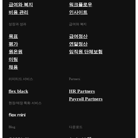
급여와 복지
워크플로우
비용 관리
인사이트
성장과 성과
급여와 복지
목표
급여정산
평가
연말정산
원온원
임직원 단체보험
미팅
채용
리미티드 서비스
Partners
flex black
HR Partners
Payroll Partners
현장/매장 특화 서비스
Blog
다운로드