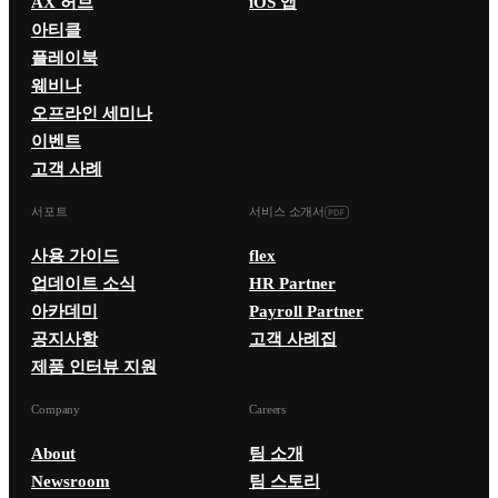
AX 허브
iOS 앱
아티클
플레이북
웨비나
오프라인 세미나
이벤트
고객 사례
서포트
서비스 소개서
사용 가이드
flex
업데이트 소식
HR Partner
아카데미
Payroll Partner
공지사항
고객 사례집
제품 인터뷰 지원
Company
Careers
About
팀 소개
Newsroom
팀 스토리