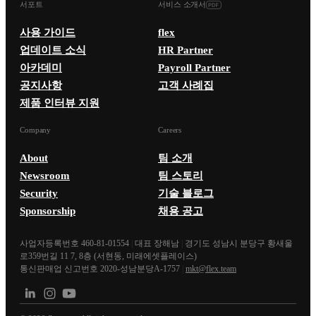
서포트
서비스 소개서
사용 가이드
flex
업데이트 소식
HR Partner
아카데미
Payroll Partner
공지사항
고객 사례집
제품 인터뷰 지원
Company
Careers
About
팀 소개
Newsroom
팀 스토리
Security
기술 블로그
Sponsorship
채용 공고
사업자등록번호 460-81-01554
|
대표 장해남
|
경기도 성남시 분당구 황새울
로359번길 11 7, 8층 (서현동, 미래에셋플레이스)
통신판매업 신고번호 2020-성남분당A-1757
|
mkt@flex.team