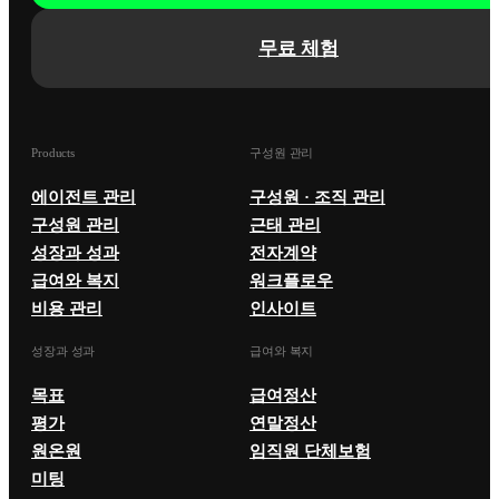
무료 체험
Products
구성원 관리
에이전트 관리
구성원 · 조직 관리
구성원 관리
근태 관리
성장과 성과
전자계약
급여와 복지
워크플로우
비용 관리
인사이트
성장과 성과
급여와 복지
목표
급여정산
평가
연말정산
원온원
임직원 단체보험
미팅