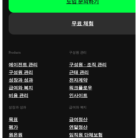
도입 문의하기
무료 체험
Products
구성원 관리
에이전트 관리
구성원 · 조직 관리
구성원 관리
근태 관리
성장과 성과
전자계약
급여와 복지
워크플로우
비용 관리
인사이트
성장과 성과
급여와 복지
목표
급여정산
평가
연말정산
원온원
임직원 단체보험