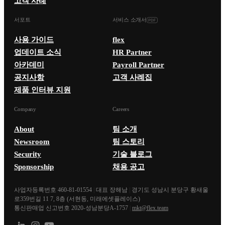
고객 사례
서포트
서비스 소개서
사용 가이드
flex
업데이트 소식
HR Partner
아카데미
Payroll Partner
공지사항
고객 사례집
제품 인터뷰 지원
Company
Careers
About
팀 소개
Newsroom
팀 스토리
Security
기술 블로그
Sponsorship
채용 공고
사업자등록번호 460-81-01554
|
대표 장해남
|
경기도 성남시 분당구 황새울
로359번길 11 7, 8층 (서현동, 미래에셋플레이스)
통신판매업 신고번호 2020-성남분당A-1757
|
mkt@flex.team