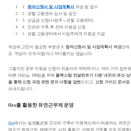
참여신청서 및 사업계획
서
작성 및 접수
관할 고용센터 심사 및 승인
선급금 신청(사업주→관할 고용센터)
인프라 구축 후 잔여 지원금 신청
관할 고용센터에서 사업주에게 지원금 지급
작성에 고민이 필요한 부분은
1. 참여신청서 및 사업계획서 작성
인데
요. 작성이 크게 어렵거나 까다롭지는 않습니다.
그렇지만 정부 지원금 신청이 처음이라 막막하거나, 여러 가지 업무
바쁜 대표님, HR팀을 위해
플렉스팀 컨설턴트가 15분 내외의 유선 상
을 통해 신청 과정 관련 문의 사항을 답변
드리고,
신청 가이드 문서
를
보내드립니다.
flex를 활용한 유연근무제 운영
flex
에서는 일생활균형 인프라 구축비 지원제도에서 허용하는 유연근
제도인 원격근무, 재택근무, 시차 출퇴근, 선택적 근무를 모두 지원합