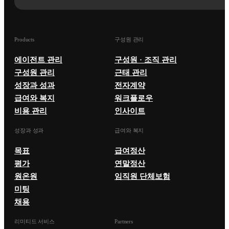
Products
구성원 관리
에이전트 관리
구성원 · 조직 관리
구성원 관리
근태 관리
성장과 성과
전자계약
급여와 복지
워크플로우
비용 관리
인사이트
성장과 성과
급여와 복지
목표
급여정산
평가
연말정산
원온원
임직원 단체보험
미팅
채용
리미티드 서비스
Partners