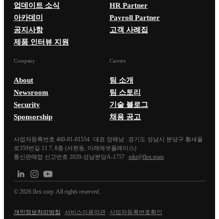
업데이트 소식
HR Partner
아카데미
Payroll Partner
공지사항
고객 사례집
제품 인터뷰 지원
Company
Careers
About
팀 소개
Newsroom
팀 스토리
Security
기술 블로그
Sponsorship
채용 공고
사업자등록번호 460-81-01554
|
대표 장해남
|
경기도 성남시 분당구 황새울
로359번길 11 7, 8층 (서현동, 미래에셋플레이스)
통신판매업 신고번호 2020-성남분당A-1757
|
mkt@flex.team
©
2026
flex corp. All rights reserved.
개인정보처리방침
|
서비스이용약관
|
사업자등록번호확인