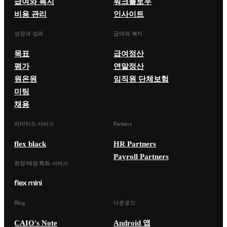
급여와 복지
워크플로우
비용 관리
인사이트
성장과 성과
급여와 복지
목표
급여정산
평가
연말정산
원온원
임직원 단체보험
미팅
채용
리미티드 서비스
Partners
flex black
HR Partners
Payroll Partners
현장/매장 특화 서비스
Blog
다운로드
CAIO's Note
Android 앱