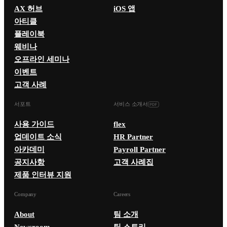
AX 허브
iOS 앱
아티클
플레이북
웨비나
오프라인 세미나
이벤트
고객 사례
서포트
서비스 소개서
사용 가이드
flex
업데이트 소식
HR Partner
아카데미
Payroll Partner
공지사항
고객 사례집
제품 인터뷰 지원
Company
Careers
About
팀 소개
Newsroom
팀 스토리