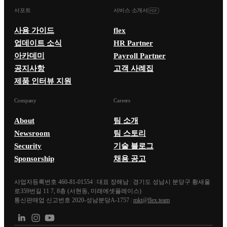
서포트
서비스 소개서
사용 가이드
flex
업데이트 소식
HR Partner
아카데미
Payroll Partner
공지사항
고객 사례집
제품 인터뷰 지원
Company
Careers
About
팀 소개
Newsroom
팀 스토리
Security
기술 블로그
Sponsorship
채용 공고
사업자등록번호 460-81-01554
|
대표 장해남
|
경기도 성남시 분당구 황새울
로359번길 11 7, 8층 (서현동, 미래에셋플레이스)
통신판매업 신고번호 2020-성남분당A-1757
|
mkt@flex.team