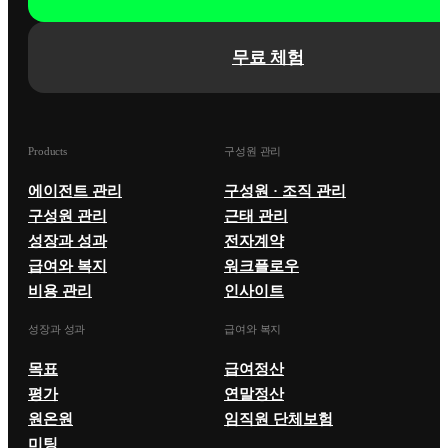
무료 체험
Products
구성원 관리
에이전트 관리
구성원 · 조직 관리
구성원 관리
근태 관리
성장과 성과
전자계약
급여와 복지
워크플로우
비용 관리
인사이트
성장과 성과
급여와 복지
목표
급여정산
평가
연말정산
원온원
임직원 단체보험
미팅