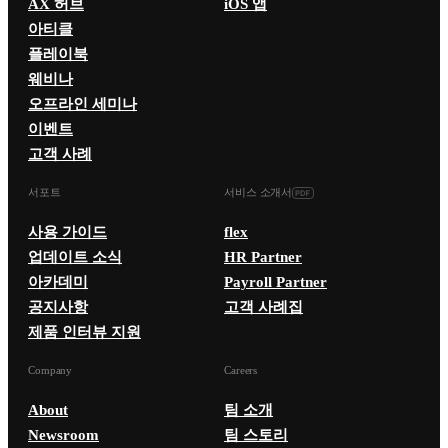
AX 허브
iOS 앱
아티클
플레이북
웨비나
오프라인 세미나
이벤트
고객 사례
서포트
서비스 소개서
사용 가이드
flex
업데이트 소식
HR Partner
아카데미
Payroll Partner
공지사항
고객 사례집
제품 인터뷰 지원
Company
Careers
About
팀 소개
Newsroom
팀 스토리