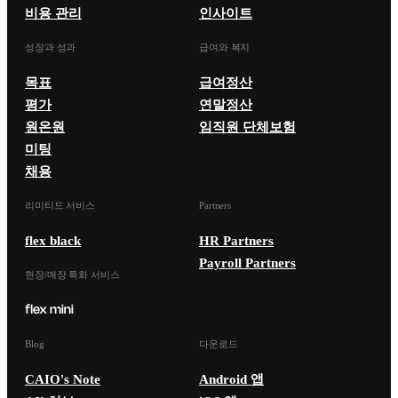
비용 관리
인사이트
성장과 성과
급여와 복지
목표
급여정산
평가
연말정산
원온원
임직원 단체보험
미팅
채용
리미티드 서비스
Partners
flex black
HR Partners
Payroll Partners
현장/매장 특화 서비스
Blog
다운로드
CAIO's Note
Android 앱