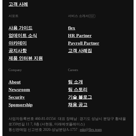
고객 사례
서포트
서비스 소개서
사용 가이드
flex
업데이트 소식
HR Partner
아카데미
Payroll Partner
공지사항
고객 사례집
제품 인터뷰 지원
Company
Careers
About
팀 소개
Newsroom
팀 스토리
Security
기술 블로그
Sponsorship
채용 공고
사업자등록번호 460-81-01554
|
대표 장해남
|
경기도 성남시 분당구 황새울
로359번길 11 7, 8층 (서현동, 미래에셋플레이스)
통신판매업 신고번호 2020-성남분당A-1757
|
mkt@flex.team