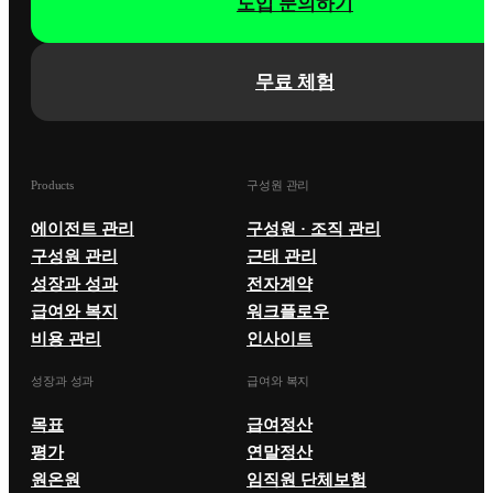
도입 문의하기
무료 체험
Products
구성원 관리
에이전트 관리
구성원 · 조직 관리
구성원 관리
근태 관리
성장과 성과
전자계약
급여와 복지
워크플로우
비용 관리
인사이트
성장과 성과
급여와 복지
목표
급여정산
평가
연말정산
원온원
임직원 단체보험