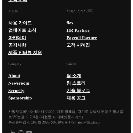
서포트
서비스 소개서
사용 가이드
flex
업데이트 소식
HR Partner
아카데미
Payroll Partner
공지사항
고객 사례집
제품 인터뷰 지원
Company
Careers
About
팀 소개
Newsroom
팀 스토리
Security
기술 블로그
Sponsorship
채용 공고
사업자등록번호 460-81-01554
|
대표 장해남
|
경기도 성남시 분당구 황새울
로359번길 11 7, 8층 (서현동, 미래에셋플레이스)
통신판매업 신고번호 2020-성남분당A-1757
|
mkt@flex.team