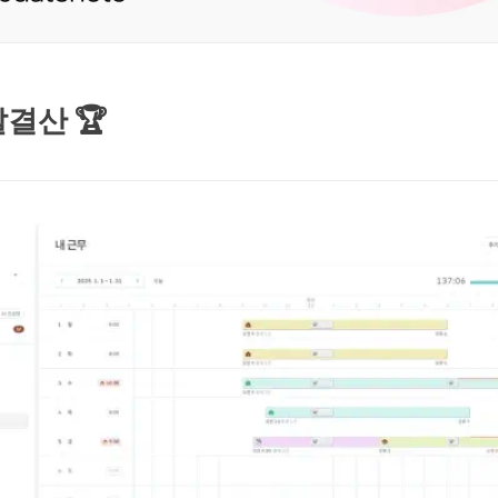
말결산 🏆