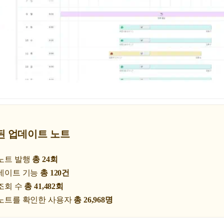
된 업데이트 노트
노트 발행
총 24회
데이트 기능
총 120건
조회 수
총 41,482회
노트를 확인한 사용자
총 26,968명