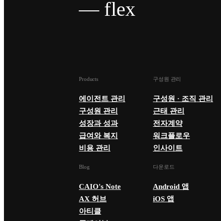
— flex
Products
구성원 관리
에이전트 관리
구성원 · 조직 관리
구성원 관리
근태 관리
성장과 성과
전자계약
급여와 복지
워크플로우
비용 관리
인사이트
Blog
다운로드
CAIO's Note
Android 앱
AX 허브
iOS 앱
아티클