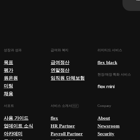
성장과 성과
급여와 복지
리미티드 서비스
목표
급여정산
flex black
평가
연말정산
현장/매장 특화 서비스
원온원
임직원 단체보험
미팅
채용
서포트
서비스 소개서
Company
사용 가이드
flex
About
업데이트 소식
HR Partner
Newsroom
아카데미
Payroll Partner
Security