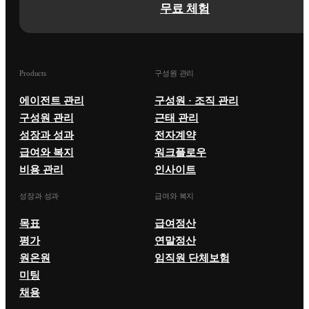
무료 체험
Products
구성원 관리
에이전트 관리
구성원 · 조직 관리
구성원 관리
근태 관리
성장과 성과
전자계약
급여와 복지
워크플로우
비용 관리
인사이트
성장과 성과
급여와 복지
목표
급여정산
평가
연말정산
원온원
임직원 단체보험
미팅
채용