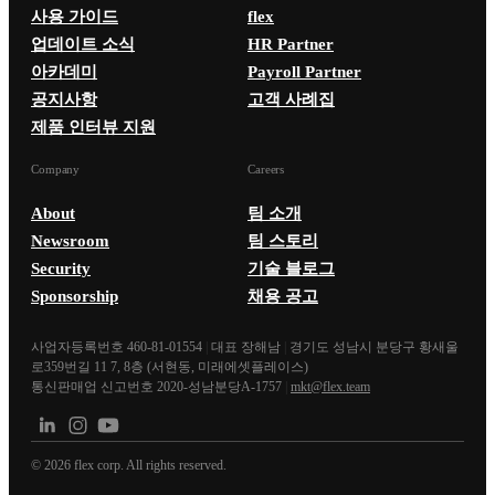
사용 가이드
flex
업데이트 소식
HR Partner
아카데미
Payroll Partner
공지사항
고객 사례집
제품 인터뷰 지원
Company
Careers
About
팀 소개
Newsroom
팀 스토리
Security
기술 블로그
Sponsorship
채용 공고
사업자등록번호 460-81-01554
|
대표 장해남
|
경기도 성남시 분당구 황새울
로359번길 11 7, 8층 (서현동, 미래에셋플레이스)
통신판매업 신고번호 2020-성남분당A-1757
|
mkt@flex.team
©
2026
flex corp. All rights reserved.