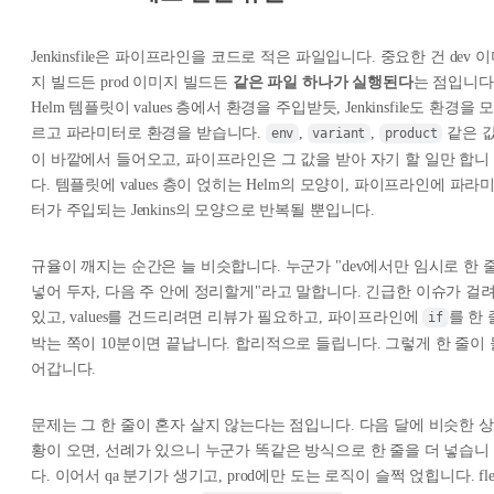
Jenkinsfile은 파이프라인을 코드로 적은 파일입니다. 중요한 건 dev 
지 빌드든 prod 이미지 빌드든
같은 파일 하나가 실행된다
는 점입니다
Helm 템플릿이 values 층에서 환경을 주입받듯, Jenkinsfile도 환경을 
르고 파라미터로 환경을 받습니다.
,
,
같은 
env
variant
product
이 바깥에서 들어오고, 파이프라인은 그 값을 받아 자기 할 일만 합니
다. 템플릿에 values 층이 얹히는 Helm의 모양이, 파이프라인에 파라
터가 주입되는 Jenkins의 모양으로 반복될 뿐입니다.
규율이 깨지는 순간은 늘 비슷합니다. 누군가 "dev에서만 임시로 한 
넣어 두자, 다음 주 안에 정리할게"라고 말합니다. 긴급한 이슈가 걸
있고, values를 건드리려면 리뷰가 필요하고, 파이프라인에
를 한
if
박는 쪽이 10분이면 끝납니다. 합리적으로 들립니다. 그렇게 한 줄이 
어갑니다.
문제는 그 한 줄이 혼자 살지 않는다는 점입니다. 다음 달에 비슷한 상
황이 오면, 선례가 있으니 누군가 똑같은 방식으로 한 줄을 더 넣습니
다. 이어서 qa 분기가 생기고, prod에만 도는 로직이 슬쩍 얹힙니다. fle