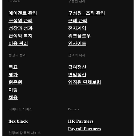
Products
구성원 관리
에이전트 관리
구성원 · 조직 관리
구성원 관리
근태 관리
성장과 성과
전자계약
급여와 복지
워크플로우
비용 관리
인사이트
성장과 성과
급여와 복지
목표
급여정산
평가
연말정산
원온원
임직원 단체보험
미팅
채용
리미티드 서비스
Partners
flex black
HR Partners
Payroll Partners
현장/매장 특화 서비스