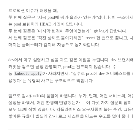
프로덕션 이슈가 터졌을 때,
첫 번째 질문은 "지금 prod에 뭐가 올라가 있는가"입니다. 이 구조에
는 prod 브랜치의 HEAD 커밋이 답입니다.
두 번째 질문은 "마지막 변경이 무엇이었는가". git log가 답합니다.
세 번째 질문은 "직전 상태로 돌아가려면". revert 한 번으로 끝나고, 
머지는 클러스터가 감지해 자동으로 동기화합니다.
dev에서 마구 실험하고 싶을 때도 같은 이점을 누립니다. dev 브랜치
커밋을 쌓으면 곧장 반영되고, prod는 건드리지 않습니다. 수
동
가 사라지면서, "실수로 prod에 dev 매니페스트를 
kubectl apply
용했다"는 유형의 사고는 구조적으로 막힙니다.
덤으로 감사(audit)의 품질이 바뀝니다. 누가, 언제, 어떤 서비스의, 어
설정을 바꿔서, 어떤 환경에 반영했는가 — 이 다섯 가지 질문의 답이
모두 Git에 적혀 있습니다. 컴플라이언스 요구사항이 붙는 순간, 그동
쌓아둔 규율이 별도의 감사 로그 시스템을 만드는 수고를 덜어 줍니다