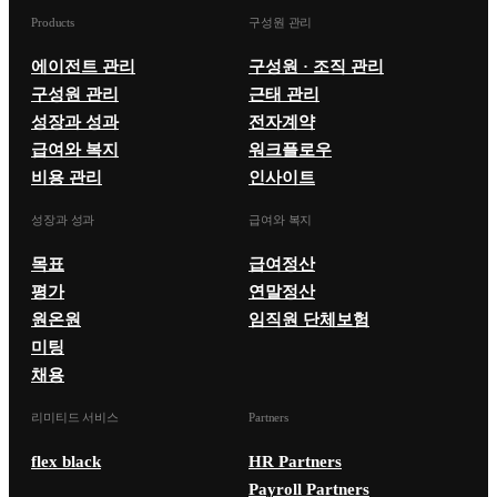
Products
구성원 관리
에이전트 관리
구성원 · 조직 관리
구성원 관리
근태 관리
성장과 성과
전자계약
급여와 복지
워크플로우
비용 관리
인사이트
성장과 성과
급여와 복지
목표
급여정산
평가
연말정산
원온원
임직원 단체보험
미팅
채용
리미티드 서비스
Partners
flex black
HR Partners
Payroll Partners