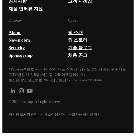
공지사항
고객 사례집
제품 인터뷰 지원
Company
Careers
About
팀 소개
Newsroom
팀 스토리
Security
기술 블로그
Sponsorship
채용 공고
사업자등록번호 460-81-01554
|
대표 장해남
|
경기도 성남시 분당구 황새울
로359번길 11 7, 8층 (서현동, 미래에셋플레이스)
통신판매업 신고번호 2020-성남분당A-1757
|
mkt@flex.team
©
2026
flex corp. All rights reserved.
개인정보처리방침
|
서비스이용약관
|
사업자등록번호확인