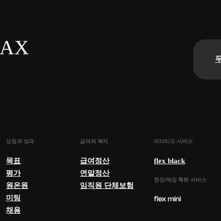
n AX
성장과 성과
급여와 복지
리미티드 서비스
목표
급여정산
flex black
평가
연말정산
현장/매장 특화 서비스
원온원
임직원 단체보험
미팅
채용