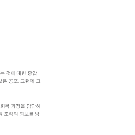
히는 것에 대한 중압
같은 공포. 그런데 그
 회복 과정을 담담히
며 조직의 퇴보를 방