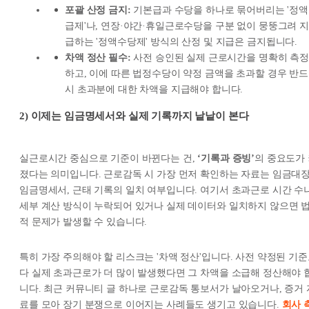
포괄 산정 금지:
기본급과 수당을 하나로 묶어버리는 '정액
급제'나, 연장·야간·휴일근로수당을 구분 없이 뭉뚱그려 지
급하는 '정액수당제' 방식의 산정 및 지급은 금지됩니다.
차액 정산 필수:
사전 승인된 실제 근로시간을 명확히 측정
하고, 이에 따른 법정수당이 약정 금액을 초과할 경우 반드
시 초과분에 대한 차액을 지급해야 합니다.
2)
이제는 임금명세서와 실제 기록까지 낱낱이 본다
실근로시간 중심으로 기준이 바뀐다는 건,
‘기록과 증빙’
의 중요도가
졌다는 의미입니다. 근로감독 시 가장 먼저 확인하는 자료는 임금대장
임금명세서, 근태 기록의 일치 여부입니다. 여기서 초과근로 시간 수
세부 계산 방식이 누락되어 있거나 실제 데이터와 일치하지 않으면 
적 문제가 발생할 수 있습니다.
특히 가장 주의해야 할 리스크는 '차액 정산'입니다. 사전 약정된 기
다 실제 초과근로가 더 많이 발생했다면 그 차액을 소급해 정산해야 
니다. 최근 커뮤니티 글 하나로 근로감독 통보서가 날아오거나, 증거 
료를 모아 장기 분쟁으로 이어지는 사례들도 생기고 있습니다.
회사 