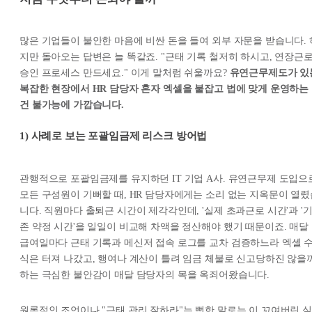
많은 기업들이 불안한 마음에 비싼 돈을 들여 외부 자문을 받습니다. 
지만 돌아오는 답변은 늘 똑같죠.
"근태 기록 철저히 하시고, 연장근
승인 프로세스 만드세요."
이게 말처럼 쉬울까요?
유연근무제도가 있
복잡한 현장에서 HR 담당자 혼자 엑셀을 붙잡고 법에 맞게 운영하는
건 불가능에 가깝습니다.
1) 사례로 보는 포괄임금제 리스크 방어법
관행적으로 포괄임금제를 유지하던 IT 기업 A사. 유연근무제 도입으
모든 구성원이 기뻐할 때, HR 담당자에게는 소리 없는 지옥문이 열렸
니다. 직원마다 출퇴근 시간이 제각각인데, '실제 초과근로 시간'과 '
존 약정 시간'을 일일이 비교해 차액을 정산해야 했기 때문이죠. 매달
급여일마다 근태 기록과 메신저 접속 로그를 교차 검증하느라 엑셀 
식은 터져 나갔고, 행여나 계산이 틀려 임금 체불로 신고당하진 않을
하는 극심한 불안감이 매달 담당자의 목을 옥죄어왔습니다.
원론적인 조언이나 "근태 관리 잘하라"는 뻔한 말로는 이 꼬여버린 실