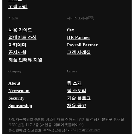
고객 사례
서포트
서비스 소개서
사용 가이드
flex
업데이트 소식
HR Partner
아카데미
Payroll Partner
공지사항
고객 사례집
제품 인터뷰 지원
Company
Careers
About
팀 소개
Newsroom
팀 스토리
Security
기술 블로그
Sponsorship
채용 공고
사업자등록번호 460-81-01554
|
대표 장해남
|
경기도 성남시 분당구 황새울
로359번길 11 7, 8층 (서현동, 미래에셋플레이스)
통신판매업 신고번호 2020-성남분당A-1757
|
mkt@flex.team