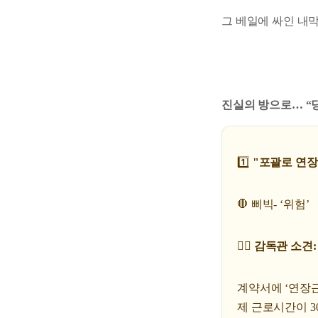
그 베일에 싸인 내
진실의 방으로… “
1️⃣
"포괄로 연장
🛑 삐빅- ‘위험’
🕵🏻 감독관 소견:
계약서에 ‘연장근
제 근로시간이 3