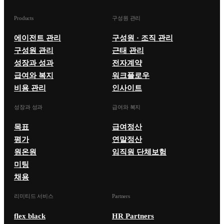
Products
구성원 관리
에이전트 관리
구성원 · 조직 관리
구성원 관리
근태 관리
성장과 성과
전자계약
급여와 복지
워크플로우
비용 관리
인사이트
성장과 성과
급여와 복지
목표
급여정산
평가
연말정산
원온원
임직원 단체보험
미팅
채용
리미티드 서비스
Partners
flex black
HR Partners