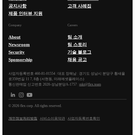
공지사항
고객 사례집
제품 인터뷰 지원
Company
Careers
About
팀 소개
Newsroom
팀 스토리
Security
기술 블로그
Sponsorship
채용 공고
사업자등록번호 460-81-01554
|
대표 장해남
|
경기도 성남시 분당구 황새울
로359번길 11 7, 8층 (서현동, 미래에셋플레이스)
통신판매업 신고번호 2020-성남분당A-1757
|
mkt@flex.team
©
2026
flex corp. All rights reserved.
개인정보처리방침
|
서비스이용약관
|
사업자등록번호확인