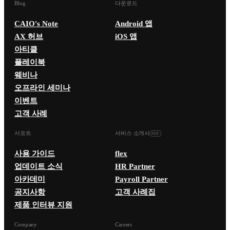
Blog
다운로드
CAIO's Note
Android 앱
AX 허브
iOS 앱
아티클
플레이북
웨비나
오프라인 세미나
이벤트
고객 사례
서포트
서비스 소개서
사용 가이드
flex
업데이트 소식
HR Partner
아카데미
Payroll Partner
공지사항
고객 사례집
제품 인터뷰 지원
Company
Careers