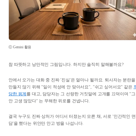
Ⓒ Gemini 활용
참 따뜻하고 낭만적인 그림입니다. 하지만 솔직히 말해볼까요?
안에서 오가는 대화 중 진짜 '진실'은 얼마나 될까요. 퇴사자는 분란을
만들지 않기 위해
"일이 적성에 안 맞아서요", "쉬고 싶어서요"
같은
당한 핑계
를 대고, 담당자는 그 선량한 거짓말에 고개를 끄덕이며
"
안 고생 많았다"
는 무해한 위로를 건넵니다.
결국 누구도 진짜 상처가 어디서 터졌는지 모른 채, 서로 '인간적인 면
담'을 했다는 위안만 안고 방을 나섭니다.