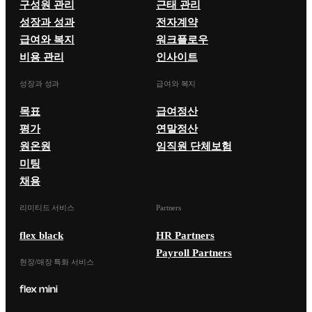
구성원 관리
근태 관리
성장과 성과
전자계약
급여와 복지
워크플로우
비용 관리
인사이트
성장과 성과
급여와 복지
목표
급여정산
평가
연말정산
원온원
임직원 단체보험
미팅
채용
리미티드 서비스
Partners
flex black
HR Partners
Payroll Partners
현장/매장 특화 서비스