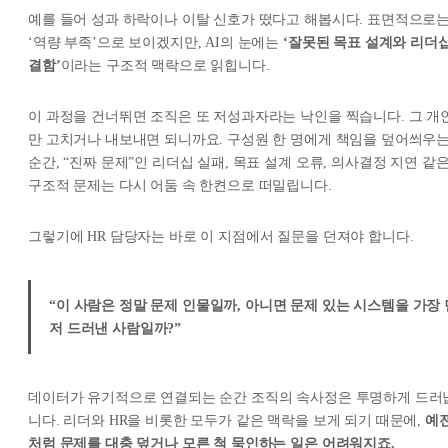
예를 들어 성과 하락이나 이탈 신호가 떴다고 해봅시다. 표면적으로
‘역량 부족’으로 보이겠지만, AI의 눈에는
‘잘못된 목표 설계와 리더
결함’
이라는 구조적 맥락으로 읽힙니다.
이 과정을 건너뛰면 조직은 또 저성과자라는 낙인을 찍습니다. 그 개
만 고치거나 내보내면 되니까요. 구성원 한 명에게 책임을 덮어씌우
순간, “진짜 문제”인 리더십 실패, 목표 설계 오류, 의사결정 지연 같
구조적 문제는 다시 어둠 속 한켠으로 떠밀립니다.
그렇기에 HR 담당자는 바로 이 지점에서 질문을 던져야 합니다.
“이 사람은 정말 문제 인물일까, 아니면 문제 있는 시스템을 가장 
저 드러낸 사람일까?”
데이터가 유기적으로 연결되는 순간 조직의 속사정은 투명하게 드러
니다. 리더와 HR을 비롯한 모두가 같은 맥락을 보게 되기 때문에,
예
처럼 문제를 대충 덮거나 모른 척 묵인하는 일은 어려워지죠.