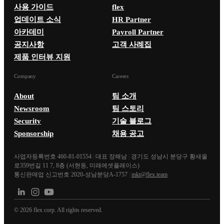
사용 가이드
flex
업데이트 소식
HR Partner
아카데미
Payroll Partner
공지사항
고객 사례집
제품 인터뷰 지원
Company
Careers
About
팀 소개
Newsroom
팀 스토리
Security
기술 블로그
Sponsorship
채용 공고
사업자등록번호 460-81-01554
|
대표 장해남
|
경기도 성남시 분당구 황새울
로359번길 11 7, 8층 (서현동, 미래에셋플레이스)
통신판매업 신고번호 2020-성남분당A-1757
|
mkt@flex.team
©
2026
flex corp. All rights reserved.