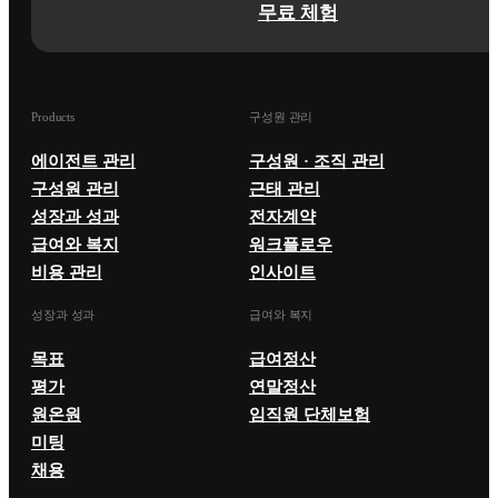
무료 체험
Products
구성원 관리
에이전트 관리
구성원 · 조직 관리
구성원 관리
근태 관리
성장과 성과
전자계약
급여와 복지
워크플로우
비용 관리
인사이트
성장과 성과
급여와 복지
목표
급여정산
평가
연말정산
원온원
임직원 단체보험
미팅
채용