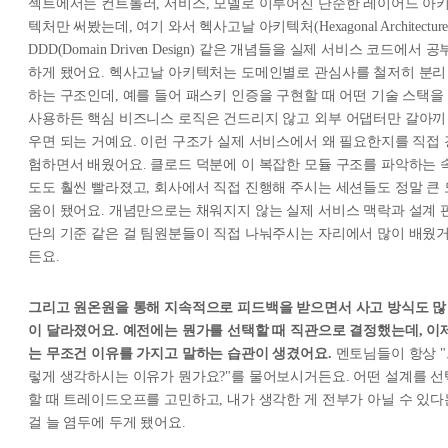
젝트에서는 컨트롤러, 서비스, 모델로 이루어진 단순한 레이어드 아
텍처만 써봤는데, 여기 와서 헥사고날 아키텍처(Hexagonal Architecture
DDD(Domain Driven Design) 같은 개념들을 실제 서비스 코드에서 공
하게 됐어요. 헥사고날 아키텍처는 도메인별로 관심사를 철저히 분리
하는 구조인데, 예를 들어 패스키 인증을 구현할 때 어떤 기술 스택을
사용하든 핵심 비즈니스 로직은 건드리지 않고 외부 어댑터만 갈아끼
우면 되는 거예요. 이런 구조가 실제 서비스에서 왜 필요한지를 직접 
험하면서 배웠어요. 클로드 덕분에 이 복잡한 모듈 구조를 파악하는 
도도 훨씬 빨라졌고, 회사에서 직접 진행해 주시는 세션들도 정말 큰 
움이 됐어요. 개념만으로는 채워지지 않는 실제 서비스 맥락과 설계 
단의 기준 같은 걸 팀원분들이 직접 나눠주시는 자리에서 많이 배웠
든요.
그리고 원온원을 통해 지속적으로 피드백을 받으면서 사고 방식도 많
이 달라졌어요. 예전에는 뭔가를 선택할 때 직관으로 결정했는데, 이
는 무조건 이유를 가지고 말하는 습관이 생겼어요.
멘토님들이 항상 
렇게 생각하시는 이유가 뭔가요?"를 물어보시거든요. 어떤 설계를 선
할 때 트레이드오프를 고민하고, 내가 생각한 게 전부가 아닐 수 있다
걸 늘 염두에 두게 됐어요.