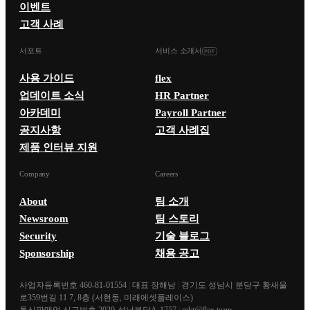
이벤트
고객 사례
서포트
서비스 소개서
사용 가이드
flex
업데이트 소식
HR Partner
아카데미
Payroll Partner
공지사항
고객 사례집
제품 인터뷰 지원
Company
Careers
About
팀 소개
Newsroom
팀 스토리
Security
기술 블로그
Sponsorship
채용 공고
사업자등록번호 460-81-01554
|
대표 장해남
|
경기도 성남시 분당구 황새울
로359번길 11 7, 8층 (서현동, 미래에셋플레이스)