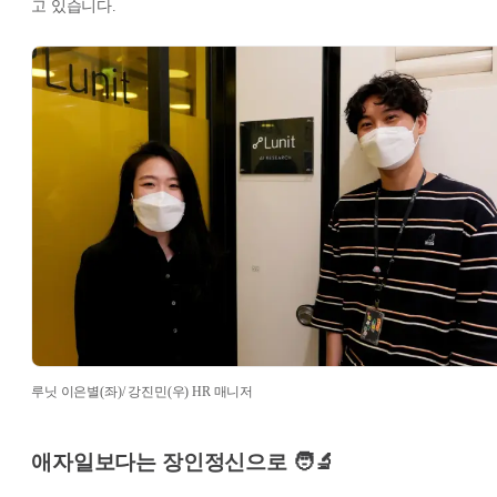
고 있습니다.
루닛 이은별(좌)/ 강진민(우) HR 매니저
애자일보다는 장인정신으로 🧑‍🔬