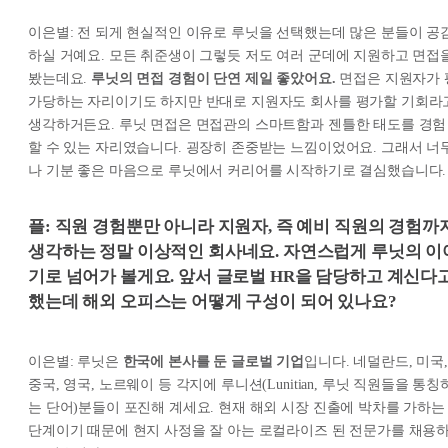
이은별: 전 되게 현실적인 이유로 루닛을 선택했는데 많은 분들이 공
하실 거예요. 모든 취준생이 그렇듯 저도 여러 군데에 지원하고 면접
봤는데요.
루닛의 면접 경험이 단연 제일 좋았어요.
면접은 지원자가 
가당하는 자리이기도 하지만 반대로 지원자도 회사를 평가할 기회라
생각하거든요. 루닛 면접은 면접관의 스마트함과 젠틀한 태도를 경험
할 수 있는 자리였습니다. 굉장히 존중받는 느낌이었어요. 그래서 너
나 기분 좋은 마음으로 루닛에서 커리어를 시작하기로 결심했습니다.
플: 직원 경험뿐만 아니라 지원자, 즉 예비 직원의 경험까
생각하는 정말 이상적인 회사네요. 자연스럽게 루닛의 이
기로 넘어가 볼게요. 앞서 글로벌 HR을 담당하고 계신다
했는데 해외 오피스는 어떻게 구성이 되어 있나요?
이은별: 루닛은
한국에 본사를 둔 글로벌 기업
입니다. 네덜란드, 미국,
중국, 영국, 노르웨이 등 각지에 루니션(Lunitian, 루닛 직원들을 통칭
는 단어)분들이 포진해 계세요. 현재 해외 시장 진출에 박차를 가하는
단계이기 때문에 현지 사정을 잘 아는 로컬라이즈 된 전문가를 채용