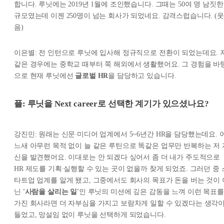
합니다. 루닛에는 2019년 1월에 조인했습니다. 그때는 50여 명 남짓한
규모였는데 이젠 250명이 넘는 회사가 되었네요. 감격스럽습니다. (웃
음)
이은별: 전 인턴으로 루닛에 입사해 정규직으로 전환이 되었는데요. 
같은 경우에는 중학교 때부터 쭉 해외에서 생활했어요. 그 경험을 바
으로 현재 루닛에선
글로벌 HR
을 담당하고 있습니다.
플: 루닛을 Next career로 선택한 계기가 있으셨나요?
강진민: 원래는 신문∙미디어 업계에서 5~6년간 HR을 담당했는데요. 
느새 아무런 목적 없이 늘 같은 루틴으로 똑같은 업무만 반복하는 저 
신을 발견했어요. 이대로는 안 되겠다 싶어서 좀 더 내가 주도적으로
HR 제도를 기획∙실행할 수 있는 곳이 없을까 찾게 되었죠. 그러던 중 
타트업 업계를 알게 됐고, 그중에서도 회사의 목표가 돈을 버는 것이 
닌
'사람을 살리는 일'
인 루닛의 미션에 깊은 감동을 느껴 이런 목표를
가진 회사라면 더 자부심을 가지고 보람차게 일할 수 있겠다는 생각
들었고, 망설임 없이 루닛을 선택하게 되었습니다.