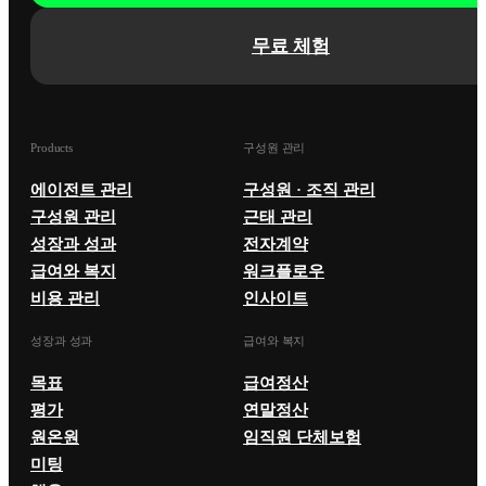
무료 체험
Products
구성원 관리
에이전트 관리
구성원 · 조직 관리
구성원 관리
근태 관리
성장과 성과
전자계약
급여와 복지
워크플로우
비용 관리
인사이트
성장과 성과
급여와 복지
목표
급여정산
평가
연말정산
원온원
임직원 단체보험
미팅