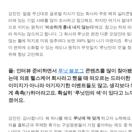
강진민: 말씀 주신대로 글로벌 지사가 있는 회사라 주로 해외 실리콘
리에 있는 기업 사례를 많이 조사하고 참고해요. 하지만 여기서 절대
으로 지키는 원칙이
'비슷하게 흉내 내지 않는다
'에요. 참고는 하되 따
라 하지는 않으려고 합니다. 그 회사와 루닛은 완전 다른 모양인데 맞
않는 틀에 억지로 끼워 맞추려다 보면 100% 탈이 나기 마련이죠. 루
이 편하게 소화할 수 있는 제도나 원칙이 무엇일지 '루닛만의 것'을 
위해 항상 고민해요.
플: 인터뷰 준비하면서
루닛 블로그
콘텐츠를 많이 찾아
는데 의료 헬스케어 회사라고 했을 때 떠오르는 드라이한
이미지가 아니라 아기자기한 이벤트들도 많고, 생각보다 
게 촉촉(?)하더라고요. 확실히 '루닛만의 색'이 있다고 느
졌어요.
강진민: 감사합니다. 뭐 하나를 해도
루닛에 딱 맞게
하고자 노력해요.
자율 출퇴근과 무제한 휴가는 구성원분들이 가장 좋아하는 제도 중 
나인데 그냥 법을 지키기 위해, 구색을 갖추기 위해 하는 것이 아닌 루