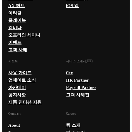
AX 허브
iOS 앱
아티클
플레이북
웨비나
오프라인 세미나
이벤트
고객 사례
서포트
서비스 소개서
사용 가이드
flex
업데이트 소식
HR Partner
아카데미
Payroll Partner
공지사항
고객 사례집
제품 인터뷰 지원
Company
Careers
About
팀 소개