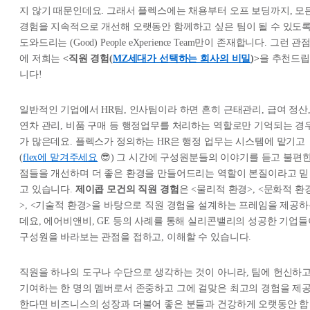
지 않기 때문인데요. 그래서 플렉스에는 채용부터 오프 보딩까지, 모
경험을 지속적으로 개선해 오랫동안 함께하고 싶은 팀이 될 수 있도
도와드리는 (Good) People eXperience Team만이 존재합니다. 그런 관
에 저희는
<직원 경험(
MZ세대가 선택하는 회사의 비밀
)>
을 추천드립
니다!
일반적인 기업에서 HR팀, 인사팀이라 하면 흔히 근태관리, 급여 정산
연차 관리, 비품 구매 등 행정업무를 처리하는 역할로만 기억되는 경
가 많은데요. 플렉스가 정의하는 HR은 행정 업무는 시스템에 맡기고
(
flex에 맡겨주세요
😎) 그 시간에 구성원분들의 이야기를 듣고 불편
점들을 개선하며 더 좋은 환경을 만들어드리는 역할이 본질이라고 믿
고 있습니다.
제이콥 모건의 직원 경험
은 <물리적 환경>, <문화적 환
>, <기술적 환경>을 바탕으로 직원 경험을 설계하는 프레임을 제공
데요, 에어비앤비, GE 등의 사례를 통해 실리콘밸리의 성공한 기업들
구성원을 바라보는 관점을 접하고, 이해할 수 있습니다.
직원을 하나의 도구나 수단으로 생각하는 것이 아니라, 팀에 헌신하
기여하는 한 명의 멤버로서 존중하고 그에 걸맞은 최고의 경험을 제
한다면 비즈니스의 성장과 더불어 좋은 분들과 건강하게 오랫동안 함