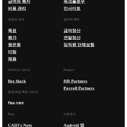
급여와 복지
워크플로우
비용 관리
인사이트
성장과 성과
급여와 복지
목표
급여정산
평가
연말정산
원온원
임직원 단체보험
미팅
채용
리미티드 서비스
Partners
flex black
HR Partners
Payroll Partners
현장/매장 특화 서비스
Blog
다운로드
CAIO's Note
Android 앱