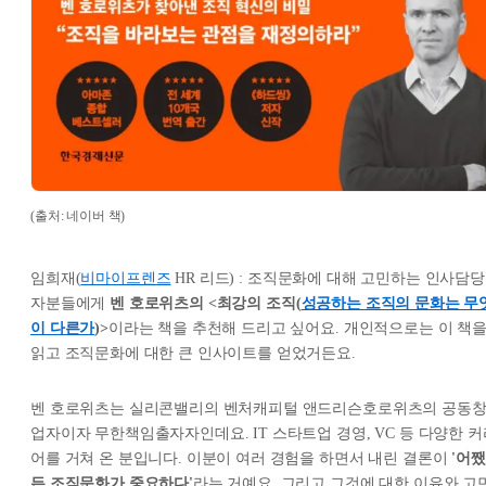
(출처: 네이버 책)
임희재(
비마이프렌즈
HR 리드) : 조직문화에 대해 고민하는 인사담당
자분들에게
벤 호로위츠의 <최강의 조직(
성공하는 조직의 문화는 무
이 다른가
)>
이라는 책을 추천해 드리고 싶어요. 개인적으로는 이 책
읽고 조직문화에 대한 큰 인사이트를 얻었거든요.
벤 호로위츠는 실리콘밸리의 벤처캐피털 앤드리슨호로위츠의 공동
업자이자 무한책임출자자인데요. IT 스타트업 경영, VC 등 다양한 커
어를 거쳐 온 분입니다. 이분이 여러 경험을 하면서 내린 결론이
'어쨌
든 조직문화가 중요하다'
라는 거예요. 그리고 그것에 대한 이유와 고