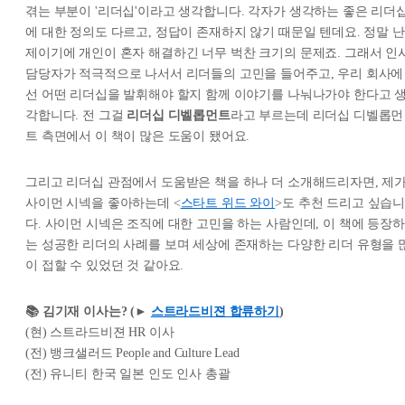
겪는 부분이 '리더십'이라고 생각합니다. 각자가 생각하는 좋은 리더
에 대한 정의도 다르고, 정답이 존재하지 않기 때문일 텐데요. 정말 난
제이기에 개인이 혼자 해결하긴 너무 벅찬 크기의 문제죠. 그래서 인
담당자가 적극적으로 나서서 리더들의 고민을 들어주고, 우리 회사에
선 어떤 리더십을 발휘해야 할지 함께 이야기를 나눠나가야 한다고 
각합니다. 전 그걸
리더십 디벨롭먼트
라고 부르는데 리더십 디벨롭먼
트 측면에서 이 책이 많은 도움이 됐어요.
그리고 리더십 관점에서 도움받은 책을 하나 더 소개해드리자면, 제
사이먼 시넥을 좋아하는데 <
스타트 위드 와이
>도 추천 드리고 싶습
다. 사이먼 시넥은 조직에 대한 고민을 하는 사람인데, 이 책에 등장하
는 성공한 리더의 사례를 보며 세상에 존재하는 다양한 리더 유형을 
이 접할 수 있었던 것 같아요.
📚 김기재 이사는? (►
스트라드비젼 합류하기
)
(현) 스트라드비젼 HR 이사
(전) 뱅크샐러드 People and Culture Lead
(전) 유니티 한국 일본 인도 인사 총괄