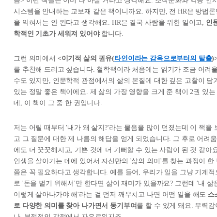
음> 이런 책들은 이미 다 아실 거라고 생각해요. 조직문화와 각종 인
시스템을 안내하는 교보재 같은 책이니까요. 하지만, 전 HR은 방법론
을 익혀서는 안 된다고 생각해요. HR은 결국 사람을 위한 일이고,
인
학적인 기초가 세워져 있어야
합니다.
그런 의미에서
<이기적 삶의 권유(
타인이라는 감옥으로부터의 탈출
)
를 추천해 드리고 싶습니다. 철학책이라 처음에는 읽기가 조금 어려
수도 있지만, 인문학적 관점에서의 삶의 본질에 대한 깊은 고찰이 담
있는 정말 좋은 책이에요. 제 삶의 가장 영향을 크게 준 책이 2권 있는
데, 이 책이 그 중 한 권입니다.
저는 어릴 때부터 '내가 왜 살지?'라는 물음을 많이 던졌는데 이 책을 
고 그 질문에 대한 제 나름의 해답을 얻게 되었습니다. 그 후로 어려움
에도 더 꿋꿋해지고, 기쁜 것에 더 기뻐할 수 있는 사람이 된 것 같아요
인생을 살아가는 데에 있어서 자신만의 '삶의 의미'를 찾는 과정이 한
쯤은 꼭 필요하다고 생각합니다. 예를 들어, 우리가 일을 그냥 기계적
로 '돈을 벌기 위해서'만 한다면 삶이 재미가 있을까요? 그런데 '내 삶
이렇게 살아나가야 해'라는 걸 먼저 깨우치고 나면 어떤 일을 해도
스
로 다양한 의미를 찾아 나가면서 동기부여
를 할 수 있게 돼요. 무력감
나, 부정적인 감정에서 자유로워지죠.