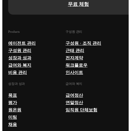
무료 체험
Products
구성원 관리
에이전트 관리
구성원 · 조직 관리
구성원 관리
근태 관리
성장과 성과
전자계약
급여와 복지
워크플로우
비용 관리
인사이트
성장과 성과
급여와 복지
목표
급여정산
평가
연말정산
원온원
임직원 단체보험
미팅
채용