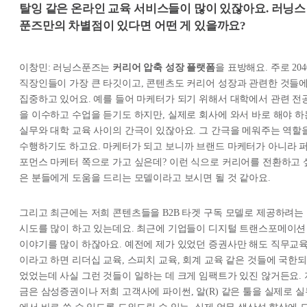
탈잉 같은 온라인 교육 서비스들이 많이 있잖아요. 러닝스
푼즈만의 차별점이 있다면 어떤 게 있을까요?
이창민: 러닝스푼즈는
커리어 압축 성장 플랫폼
을 표방해요. 주로 204
직장인들이 가장 큰 타깃이고, 콘텐츠도 커리어 성장과 관련한 것들
집중하고 있어요. 예를 들어 마케터가 되기 위해서 대학에서 관련 전
을 이수하고 수업을 듣기도 하지만, 실제로 회사에 와서 바로 해야 하
실무와 대학 교육 사이의 간극이 있잖아요. 그 간극을 메워주는 역할
수행하기도 하고요. 마케터가 되고 보니까 브랜드 마케터가 아니라 
포먼스 마케터 쪽으로 가고 싶은데? 이런 식으로 커리어를 전환하고 
은 분들에게 도움을 드리는 모델이라고 보시면 될 것 같아요.
그리고 최근에는 저희 콘텐츠들을 B2B 타겟 구독 모델로 제공하려는
시도를 많이 하고 있는데요. 최근에 기업들이 디지털 트랜스포메이션
이야기를 많이 하잖아요. 예전에 제가 있었던 증권사만 해도 직무교
이라고 하면 리더십 교육, 스피치 교육, 회계 교육 같은 것들에 국한되
었었는데 사실 그런 것들이 일하는 데 크게 임팩트가 있진 않거든요. 
금은 삼성증권이나 저희 고객사에 파이썬, 알(R) 같은 툴을 실제로 실