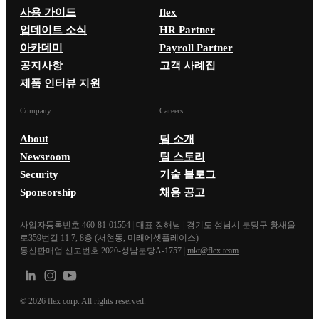
사용 가이드
flex
업데이트 소식
HR Partner
아카데미
Payroll Partner
공지사항
고객 사례집
제품 인터뷰 지원
Company
Careers
About
팀 소개
Newsroom
팀 스토리
Security
기술 블로그
Sponsorship
채용 공고
사업자등록번호 460-81-01554
|
대표 장해남
|
경기도 성남시 분당구 황새울
로359번길 11 7, 8층 (서현동, 미래에셋플레이스)
통신판매업 신고번호 2020-성남분당A-1757
|
mkt@flex.team
©
2026
flex corp. All rights reserved.