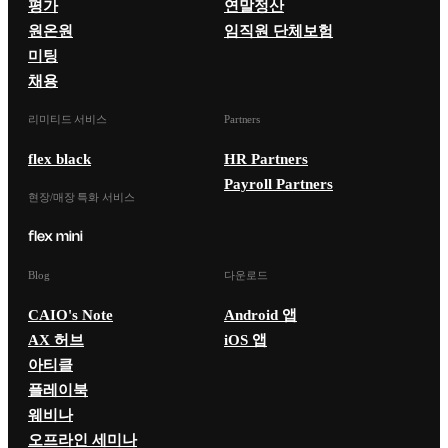
평가
연말정산
원온원
임직원 단체보험
미팅
채용
리미티드 서비스
Partners
flex black
HR Partners
Payroll Partners
현장/매장 특화 서비스
Blog
다운로드
CAIO's Note
Android 앱
AX 허브
iOS 앱
아티클
플레이북
웨비나
오프라인 세미나