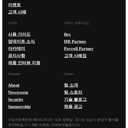
이벤트
고객 사례
서포트
서비스 소개서
사용 가이드
flex
업데이트 소식
HR Partner
아카데미
Payroll Partner
공지사항
고객 사례집
제품 인터뷰 지원
Company
Careers
About
팀 소개
Newsroom
팀 스토리
Security
기술 블로그
Sponsorship
채용 공고
사업자등록번호 460-81-01554
|
대표 장해남
|
경기도 성남시 분당구 황새울
로359번길 11 7, 8층 (서현동, 미래에셋플레이스)