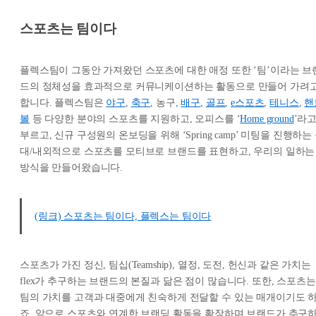
스포츠는 팀이다
플렉스팀이 그동안 가져왔던 스포츠에 대한 애정 또한 ‘팀’이라는 브
드의 정체성을 효과적으로 커뮤니케이션하는 활동으로 만들어 가려
합니다. 플렉스팀은
야구
,
축구
, 농구,
배구
,
골프
,
e스포츠
,
테니스
,
핸
볼
등 다양한 분야의 스포츠를 지원하고, 오피스를 ‘
Home ground
’라
부르고, 신규 구성원의 온보딩을 위해 ‘Spring camp’ 미팅을 진행하는
대/내외적으로 스포츠를 모티브로 브랜드를 표현하고, 우리의 일하는
방식을 만들어왔습니다.
(링크) 스포츠는 팀이다, 플렉스는 팀이다
스포츠가 가진 정신, 팀십(Teamship), 열정, 도전, 헌신과 같은 가치는
flex가 추구하는 브랜드의 본질과 닮은 점이 많습니다. 또한, 스포츠는
팀의 가치를 고객과 대중에게 친숙하게 전달할 수 있는 매개이기도 
죠. 앞으로 스포츠와 연계한 브랜딩 활동을 확장하며 브랜드가 추구