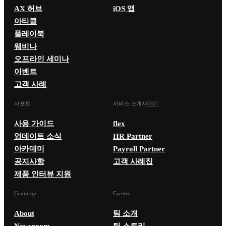
AX 허브
iOS 앱
아티클
플레이북
웨비나
오프라인 세미나
이벤트
고객 사례
서포트
서비스 소개서
사용 가이드
flex
업데이트 소식
HR Partner
아카데미
Payroll Partner
공지사항
고객 사례집
제품 인터뷰 지원
Company
Careers
About
팀 소개
Newsroom
팀 스토리