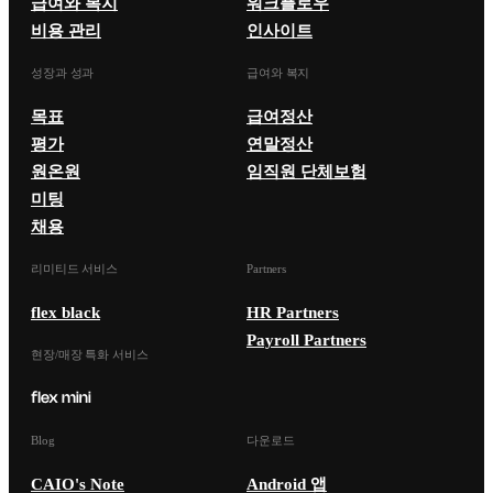
급여와 복지
워크플로우
비용 관리
인사이트
성장과 성과
급여와 복지
목표
급여정산
평가
연말정산
원온원
임직원 단체보험
미팅
채용
리미티드 서비스
Partners
flex black
HR Partners
Payroll Partners
현장/매장 특화 서비스
Blog
다운로드
CAIO's Note
Android 앱