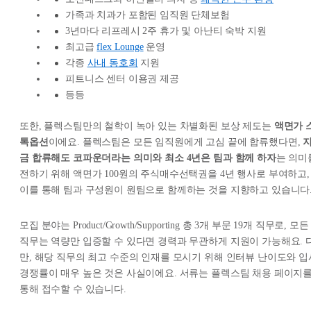
가족과 치과가 포함된 임직원 단체보험
3년마다 리프레시 2주 휴가 및 아난티 숙박 지원
최고급
flex Lounge
운영
각종
사내 동호회
지원
피트니스 센터 이용권 제공
등등
또한, 플렉스팀만의 철학이 녹아 있는 차별화된 보상 제도는
액면가 
톡옵션
이에요. 플렉스팀은 모든 임직원에게 고심 끝에 합류했다면,
금 합류해도 코파운더라는 의미와 최소 4년은 팀과 함께 하자
는 의미
전하기 위해 액면가 100원의 주식매수선택권을 4년 행사로 부여하고,
이를 통해 팀과 구성원이 원팀으로 함께하는 것을 지향하고 있습니다
모집 분야는 Product/Growth/Supporting 총 3개 부문 19개 직무로, 모든
직무는 역량만 입증할 수 있다면 경력과 무관하게 지원이 가능해요. 
만, 해당 직무의 최고 수준의 인재를 모시기 위해 인터뷰 난이도와 입
경쟁률이 매우 높은 것은 사실이에요. 서류는 플렉스팀 채용 페이지
통해 접수할 수 있습니다.