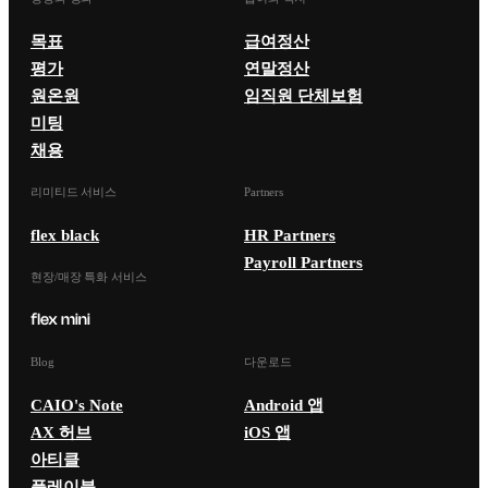
목표
급여정산
평가
연말정산
원온원
임직원 단체보험
미팅
채용
리미티드 서비스
Partners
flex black
HR Partners
Payroll Partners
현장/매장 특화 서비스
Blog
다운로드
CAIO's Note
Android 앱
AX 허브
iOS 앱
아티클
플레이북