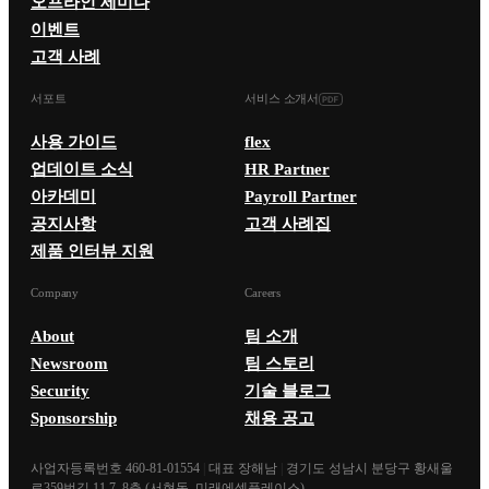
오프라인 세미나
이벤트
고객 사례
서포트
서비스 소개서
사용 가이드
flex
업데이트 소식
HR Partner
아카데미
Payroll Partner
공지사항
고객 사례집
제품 인터뷰 지원
Company
Careers
About
팀 소개
Newsroom
팀 스토리
Security
기술 블로그
Sponsorship
채용 공고
사업자등록번호 460-81-01554
|
대표 장해남
|
경기도 성남시 분당구 황새울
로359번길 11 7, 8층 (서현동, 미래에셋플레이스)