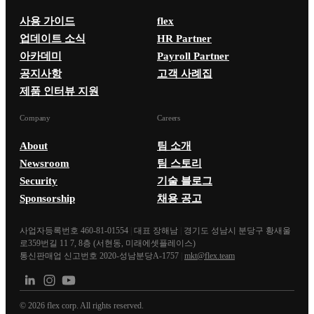
사용 가이드
flex
업데이트 소식
HR Partner
아카데미
Payroll Partner
공지사항
고객 사례집
제품 인터뷰 지원
Company
Careers
About
팀 소개
Newsroom
팀 스토리
Security
기술 블로그
Sponsorship
채용 공고
사업자등록번호 460-81-01554
|
대표 장해남
|
경기도 성남시 분당구 황새울
로359번길 11 7, 8층 (서현동, 미래에셋플레이스)
통신판매업 신고번호 2020-성남분당A-1757
|
mkt@flex.team
©
2026
flex corp. All rights reserved.