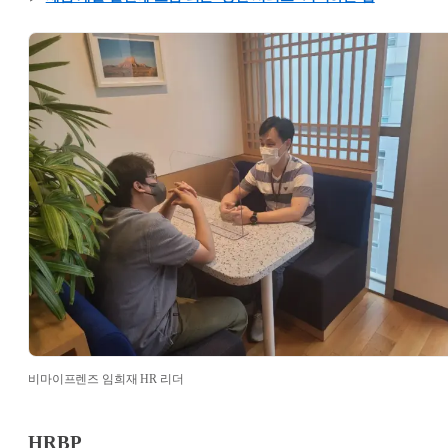
비마이프렌즈 임희재 HR 리더
HRBP