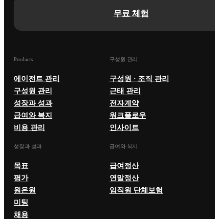
무료 체험
Products
구성원 관리
에이전트 관리
구성원 · 조직 관리
구성원 관리
근태 관리
성장과 성과
전자계약
급여와 복지
워크플로우
비용 관리
인사이트
성장과 성과
급여와 복지
목표
급여정산
평가
연말정산
원온원
임직원 단체보험
미팅
채용