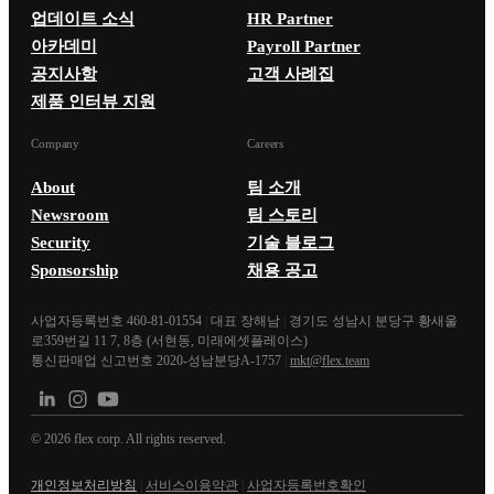
업데이트 소식
HR Partner
아카데미
Payroll Partner
공지사항
고객 사례집
제품 인터뷰 지원
Company
Careers
About
팀 소개
Newsroom
팀 스토리
Security
기술 블로그
Sponsorship
채용 공고
사업자등록번호 460-81-01554
|
대표 장해남
|
경기도 성남시 분당구 황새울
로359번길 11 7, 8층 (서현동, 미래에셋플레이스)
통신판매업 신고번호 2020-성남분당A-1757
|
mkt@flex.team
©
2026
flex corp. All rights reserved.
개인정보처리방침
|
서비스이용약관
|
사업자등록번호확인