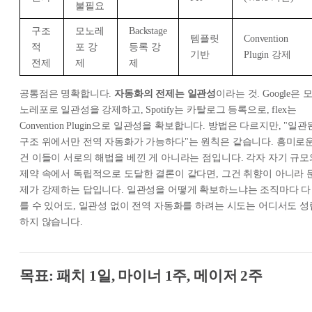
불필요
구조
모노레
Backstage
템플릿
Convention
적
포 강
등록 강
기반
Plugin 강제
전제
제
제
공통점은 명확합니다.
자동화의 전제는 일관성
이라는 것. Google은 
노레포로 일관성을 강제하고, Spotify는 카탈로그 등록으로, flex는
Convention Plugin으로 일관성을 확보합니다. 방법은 다르지만, "일관
구조 위에서만 전역 자동화가 가능하다"는 원칙은 같습니다. 흥미로
건 이들이 서로의 해법을 베낀 게 아니라는 점입니다. 각자 자기 규모
제약 속에서 독립적으로 도달한 결론이 같다면, 그건 취향이 아니라
제가 강제하는 답
입니다. 일관성을 어떻게 확보하느냐는 조직마다 다
를 수 있어도, 일관성 없이 전역 자동화를 하려는 시도는 어디서도 성
하지 않습니다.
목표: 패치 1일, 마이너 1주, 메이저 2주