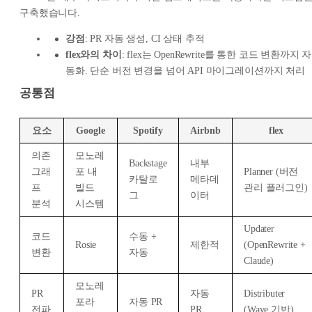
구축했습니다.
강점
: PR 자동 생성, CI 상태 추적
flex와의 차이
: flex는 OpenRewrite를 통한 코드 변환까지 자
동화. 단순 버전 변경을 넘어 API 마이그레이션까지 처리
공통점
요소
Google
Spotify
Airbnb
flex
의존
모노레
Backstage
내부
그래
포 내
Planner (버전
카탈로
메타데
프
빌드
관리 플러그인)
그
이터
분석
시스템
Updater
코드
수동 +
Rosie
제한적
(OpenRewrite +
변환
자동
Claude)
모노레
PR
자동
Distributer
포라
자동 PR
전파
PR
(Wave 기반)