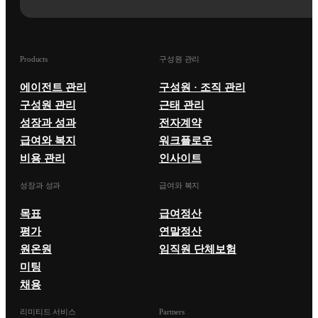
Products
구성원 관리
에이전트 관리
구성원 · 조직 관리
구성원 관리
근태 관리
성장과 성과
전자계약
급여와 복지
워크플로우
비용 관리
인사이트
성장과 성과
급여와 복지
목표
급여정산
평가
연말정산
원온원
임직원 단체보험
미팅
채용
리미티드 서비스
Partners