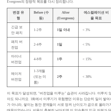
Evergreen의 정량적 목표를 다시 정리합니다.
변경 유
Before (수
After
에스컬레이션 비
형
동)
(Evergreen)
율 목표
긴급 보
1-2주
1일 이내
< 3%
안 패치
패치 버
2-4주
1일
< 5%
전업
마이너
4-8주
1주
< 15%
버전업
1-3개월
메이저
(또는 미
2주
< 30%
버전업
룸)
이 목표가 달성되면, "버전업을 미루는" 습관이 사라집니다. 미루지 
아도 되니까요. 1화에서 미루기가 위험했던 이유는 단순히 일이 쌓여
가 아니라, 쌓이는 동안 문제들이 서로 엉켜 난이도가 곱으로 올라가
때문이었습니다. 비용이 충분히 낮아지면 이 악순환의 입구 자체가 